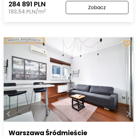
284 891 PLN
Zobacz
2
193,54 PLN/m
Warszawa Śródmieście