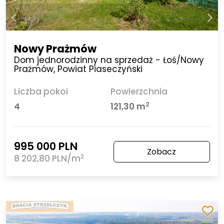
Nowy Prażmów
Dom jednorodzinny na sprzedaż - Łoś/Nowy
Prażmów, Powiat Piaseczyński
Liczba pokoi
Powierzchnia
2
4
121,30 m
995 000 PLN
Zobacz
2
8 202,80 PLN/m