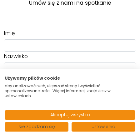
Umów się z nami na spotkanie
Imię
Nazwisko
Używamy plików cookie
E-mail
aby analizować ruch, ulepszać stronę i wyświetlać
spersonalizowane treści. Więcej informacji znajdziesz w
ustawieniach.
Telefon
Akceptuj wszystko
Wiadomość
Nie zgadzam się
Ustawienia