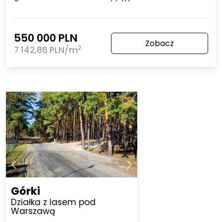
550 000 PLN
Zobacz
2
7 142,86 PLN/m
Górki
Działka z lasem pod
Warszawą