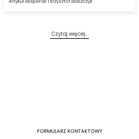
to…
Artykuł ekspercki
|
Krzysztof Blaszczyk
Czytaj więcej…
FORMULARZ KONTAKTOWY