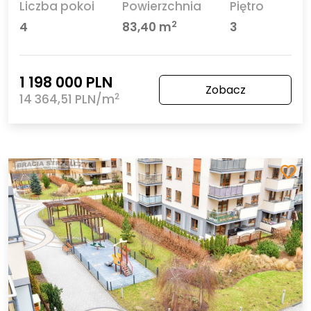
Liczba pokoi
Powierzchnia
Piętro
2
4
83,40 m
3
1 198 000 PLN
Zobacz
2
14 364,51 PLN/m