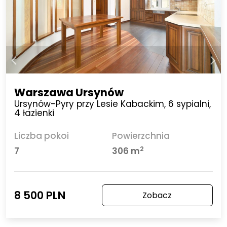
Warszawa Ursynów
Ursynów-Pyry przy Lesie Kabackim, 6 sypialni,
4 łazienki
Liczba pokoi
Powierzchnia
2
7
306 m
8 500 PLN
Zobacz