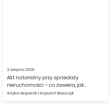
3 sierpnia 2026
Akt notarialny przy sprzedaży
nieruchomości – co zawiera, jak
uzyskać…
Artykuł ekspercki
|
Krzysztof Blaszczyk