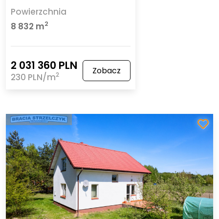
Powierzchnia
2
8 832 m
2 031 360 PLN
Zobacz
2
230 PLN/m