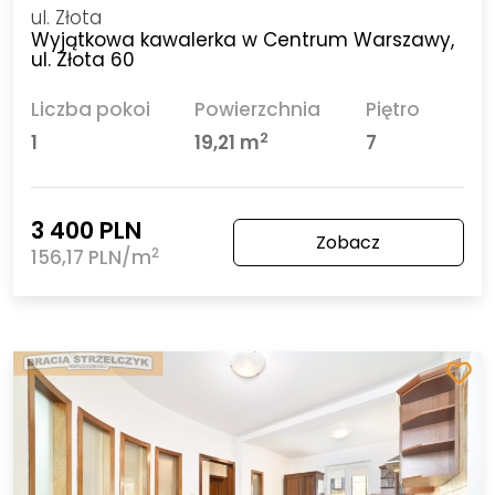
ul. Złota
Wyjątkowa kawalerka w Centrum Warszawy,
ul. Złota 60
Liczba pokoi
Powierzchnia
Piętro
2
1
19,21 m
7
3 400 PLN
Zobacz
2
156,17 PLN/m