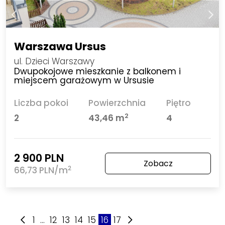
Warszawa Ursus
ul. Dzieci Warszawy
Dwupokojowe mieszkanie z balkonem i
miejscem garażowym w Ursusie
Liczba pokoi
Powierzchnia
Piętro
2
2
43,46 m
4
2 900 PLN
Zobacz
2
66,73 PLN/m
1
...
12
13
14
15
16
17