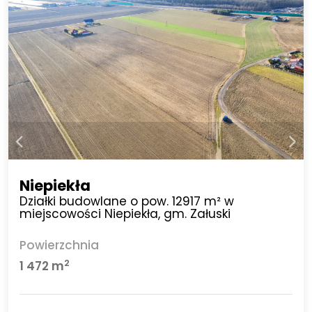
Niepiekła
Działki budowlane o pow. 12917 m² w
miejscowości Niepiekła, gm. Załuski
Powierzchnia
2
1 472 m