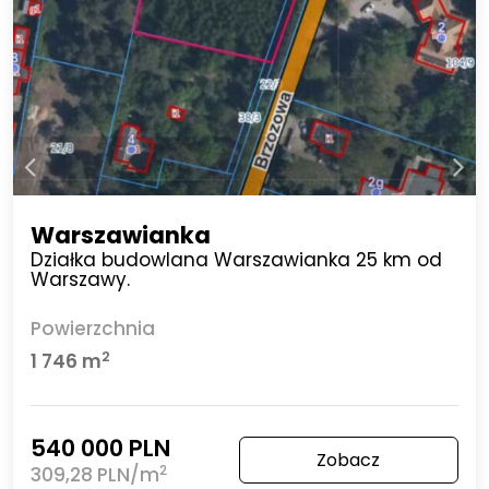
Warszawianka
Działka budowlana Warszawianka 25 km od
Warszawy.
Powierzchnia
2
1 746 m
540 000 PLN
Zobacz
2
309,28 PLN/m