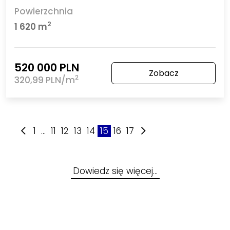
Powierzchnia
2
1 620 m
520 000 PLN
Zobacz
2
320,99 PLN/m
1
...
11
12
13
14
15
16
17
Dowiedz się więcej…