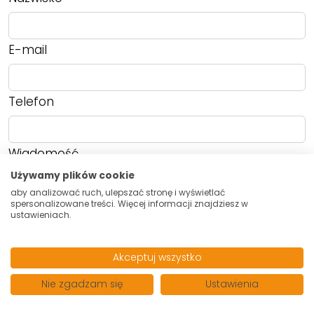
E-mail
Telefon
Wiadomość
Używamy plików cookie
aby analizować ruch, ulepszać stronę i wyświetlać
spersonalizowane treści. Więcej informacji znajdziesz w
ustawieniach.
Wyrażam zgodę na przetwarzanie moich danych osobowych
przez firmę "BRACIA STRZELCZYK" - SPÓŁKA Z OGRANICZONĄ
Akceptuj wszystko
ODPOWIEDZIALNOŚCIĄ dla celów związanych z działalnością
Nie zgadzam się
Ustawienia
pośrednictwa w obrocie nieruchomościami, jednocześnie
potwierdzam, iż zostałem poinformowany o tym, iż będę posiadać