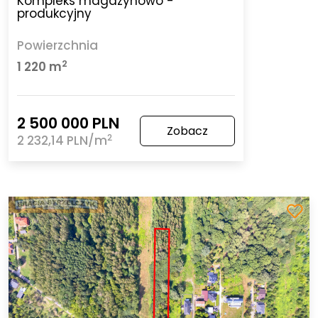
Kompleks magazynowo -
produkcyjny
Powierzchnia
2
1 220 m
2 500 000 PLN
Zobacz
2
2 232,14 PLN/m