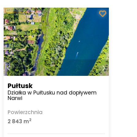
Pułtusk
Działka w Pułtusku nad dopływem
Narwi
Powierzchnia
2
2 843 m