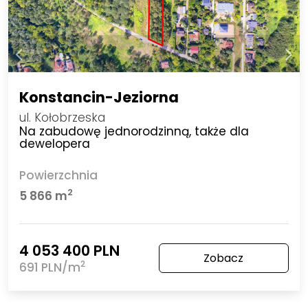
Konstancin-Jeziorna
ul. Kołobrzeska
Na zabudowę jednorodzinną, także dla
dewelopera
Powierzchnia
2
5 866 m
4 053 400 PLN
Zobacz
2
691 PLN/m