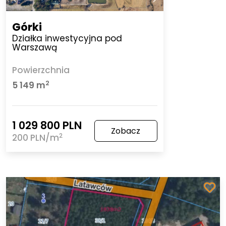
Górki
Działka inwestycyjna pod
Warszawą
Powierzchnia
2
5 149 m
1 029 800 PLN
Zobacz
2
200 PLN/m