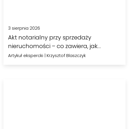
3 sierpnia 2026
Akt notarialny przy sprzedaży
nieruchomości – co zawiera, jak
uzyskać…
Artykuł ekspercki
|
Krzysztof Blaszczyk