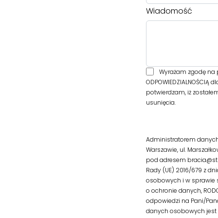
Wiadomość
Wyrażam zgodę na p
ODPOWIEDZIALNOŚCIĄ dla
potwierdzam, iż zostałe
usunięcia.
Administratorem danych
Warszawie, ul. Marszałk
pod adresem bracia@str
Rady (UE) 2016/679 z dn
osobowych i w sprawie 
o ochronie danych, RODO; 
odpowiedzi na Pani/Pan
danych osobowych jest p