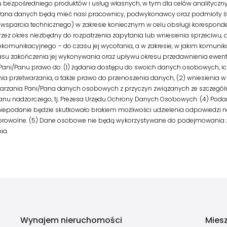
ezpośredniego produktów i usług własnych, w tym dla celów analitycznych (ar
Pana danych będą mieć nasi pracownicy, podwykonawcy oraz podmioty ś
IT i wsparcia technicznego) w zakresie koniecznym w celu obsługi korespond
z okres niezbędny do rozpatrzenia zapytania lub wniesienia sprzeciwu, a
elekomunikacyjnego – do czasu jej wycofania, a w zakresie, w jakim komuni
u zakończenia jej wykonywania oraz upływu okresu przedawnienia ewen
Pani/Panu prawo do: (1) żądania dostępu do swoich danych osobowych, ic
nia przetwarzania, a także prawo do przenoszenia danych, (2) wniesien
arzania Pani/Pana danych osobowych z przyczyn związanych ze szczególną
ganu nadzorczego, tj. Prezesa Urzędu Ochrony Danych Osobowych. (4) Poda
niepodanie będzie skutkowało brakiem możliwości udzielenia odpowiedzi
dobrowolne. (5) Dane osobowe nie będą wykorzystywane do podejmowani
ia.
Wynajem nieruchomości
Mies