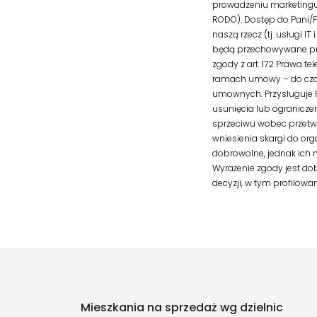
prowadzeniu marketingu b
RODO). Dostęp do Pani/
naszą rzecz (tj. usługi 
będą przechowywane prze
zgody z art. 172 Prawa t
ramach umowy – do czas
umownych. Przysługuje 
usunięcia lub ogranicze
sprzeciwu wobec przetw
wniesienia skargi do or
dobrowolne, jednak ich 
Wyrażenie zgody jest 
decyzji, w tym profilowan
Mieszkania na sprzedaż wg dzielnic