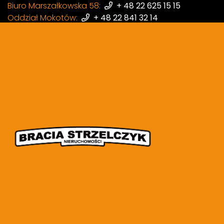
Biuro Marszałkowska 58:
+ 48 22 625 15 15
Oddział Mokotów:
+ 48 22 841 32 14
Oddział Wola:
+ 48 22 398 87 97
Dorota Więckowska
|
Referencje
Bezcenne wsparci
18 września 2025
|
Bracia Strzelczyk Nieruchomości
Profesjonalna współpraca z
czynności zawierania umowy
zaufanie i zaopiekowanie. To
Bardzo bardzo dziękuję!