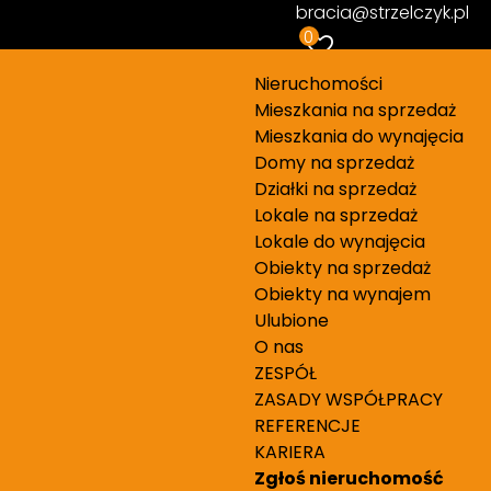
bracia@strzelczyk.pl
0
Nieruchomości
Mieszkania na sprzedaż
Mieszkania do wynajęcia
Domy na sprzedaż
Działki na sprzedaż
Lokale na sprzedaż
Lokale do wynajęcia
Obiekty na sprzedaż
Obiekty na wynajem
Ulubione
i BRACIA STRZELCZYK, podczas
O nas
ZESPÓŁ
 doświadczeniem – wzbudzającym
ZASADY WSPÓŁPRACY
 życiu i w pracy bezcenne wsparcie.
REFERENCJE
KARIERA
Zgłoś nieruchomość