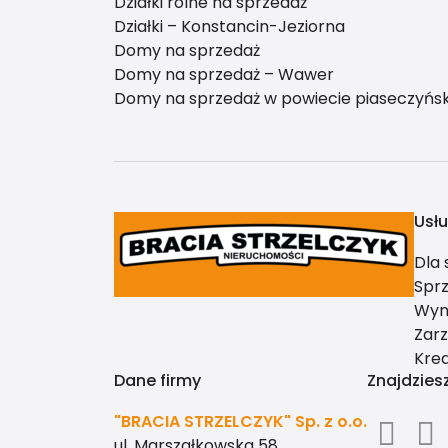
Działki rolne na sprzedaż
Działki – Konstancin-Jeziorna
Domy na sprzedaż
Domy na sprzedaż – Wawer
Domy na sprzedaż w powiecie piaseczyńs
Usłu
Dla
Spr
Wyn
Zar
Kre
Dane firmy
Znajdzies
"BRACIA STRZELCZYK" Sp. z o.o.
ul. Marszałkowska 58