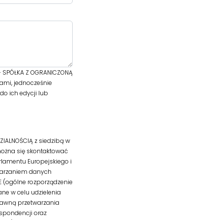
 - SPÓŁKA Z OGRANICZONĄ
ami, jednocześnie
o ich edycji lub
IALNOŚCIĄ z siedzibą w
można się skontaktować
lamentu Europejskiego i
twarzaniem danych
 (ogólne rozporządzenie
zane w celu udzielenia
rawną przetwarzania
spondencji oraz