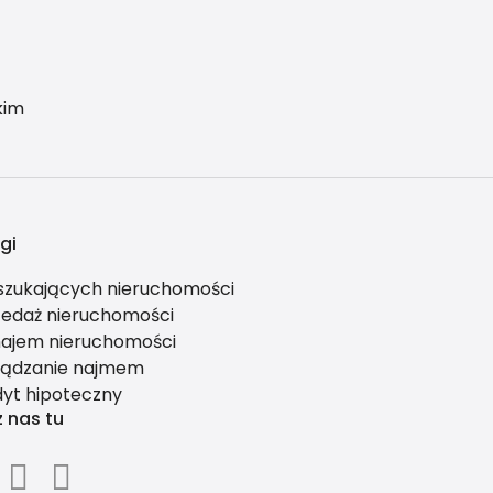
kim
gi
 szukających nieruchomości
zedaż nieruchomości
ajem nieruchomości
ządzanie najmem
dyt hipoteczny
z nas tu