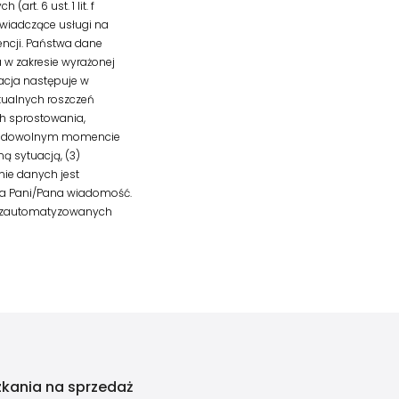
t. 6 ust. 1 lit. f
wiadczące usługi na
encji. Państwa dane
 w zakresie wyrażonej
kacja następuje w
tualnych roszczeń
h sprostowania,
ia w dowolnym momencie
 sytuacją, (3)
nie danych jest
 na Pani/Pana wiadomość.
a zautomatyzowanych
zkania na sprzedaż