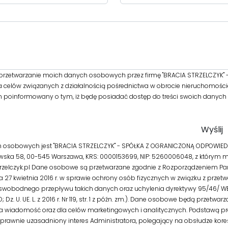
rzetwarzanie moich danych osobowych przez firmę "BRACIA STRZELCZYK"
 celów związanych z działalnością pośrednictwa w obrocie nieruchomości
m poinformowany o tym, iż będę posiadać dostęp do treści swoich danych d
 osobowych jest "BRACIA STRZELCZYK" - SPÓŁKA Z OGRANICZONĄ ODPOWIEDZ
owska 58, 00-545 Warszawa, KRS: 0000153699, NIP: 5260006048, z którym 
zelczyk.pl Dane osobowe są przetwarzane zgodnie z Rozporządzeniem Par
ia 27 kwietnia 2016 r. w sprawie ochrony osób fizycznych w związku z prze
swobodnego przepływu takich danych oraz uchylenia dyrektywy 95/46/ WE
Dz. U. UE. L. z 2016 r. Nr 119, str. 1 z późn. zm.). Dane osobowe będą przetwar
a wiadomość oraz dla celów marketingowych i analitycznych. Podstawą p
rawnie uzasadniony interes Administratora, polegający na obsłudze kore