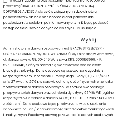
Wyrażam zgodę na przetwarzanie moich danych osobowych
przez firmę "BRACIA STRZELCZYK" - SPÓŁKA Z OGRANICZONĄ
ODPOWIEDZIALNOŚCIĄ dla celów związanych z działalnością
pośrednictwa w obrocie nieruchomościami, jednocześnie
potwierdzam, iż zostałem poinformowany o tym, iż będę posiadać
dostęp do treści swoich danych do ich edycji lub usunięcia.
Administratorem danych osobowych jest "BRACIA STRZELCZYK" -
SPÓŁKA Z OGRANICZONĄ ODPOWIEDZIALNOŚCIĄ z siedzibą w Warszawie,
ul. Marszałkowska 58, 00-545 Warszawa, KRS: 0000153699, NIP:
5260006048, z którym można się skontaktować pod adresem
bracia@strzelczyk.pl Dane osobowe są przetwarzane zgodnie z
Rozporządzeniem Parlamentu Europejskiego i Rady (UE) 2016/679 z
dnia 27 kwietnia 2016 r. w sprawie ochrony osób fizycznych w związku
z przetwarzaniem danych osobowych i w sprawie swobodnego
przepływu takich danych oraz uchylenia dyrektywy 95/46/ WE (ogólne
rozporządzenie o ochronie danych, RODO; Dz. U. UE. L. z 2016 r. Nr 119, str. 1
z późn. zm.). Dane osobowe będą przetwarzane w celu udzielenia
odpowiedzi na Pani/Pana wiadomość oraz dla celów marketingowych
i analitycznych. Podstawą prawną przetwarzania danych osobowych