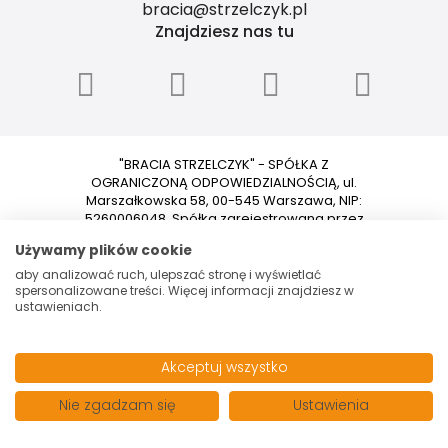
bracia@strzelczyk.pl
Znajdziesz nas tu
"BRACIA STRZELCZYK" - SPÓŁKA Z
OGRANICZONĄ ODPOWIEDZIALNOŚCIĄ, ul.
Marszałkowska 58, 00-545 Warszawa, NIP:
5260006048, Spółka zarejestrowana przez
Sąd Rejonowy dla m.st. Warszawy w
Używamy plików cookie
Warszawie XII Wydział Gospodarczy
Krajowego Rejestru Sądowego pod
aby analizować ruch, ulepszać stronę i wyświetlać
numerem 0000153699. Kapitał zakładowy:
spersonalizowane treści. Więcej informacji znajdziesz w
ustawieniach.
100 000 PLN.
© 2026 Wszystkie prawa zastrzeżone | Program dla biur
nieruchomości - asaricrm.com
Akceptuj wszystko
Nie zgadzam się
Ustawienia
Zadzwoń
Wiadomość