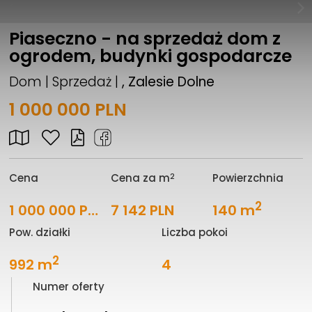
Piaseczno - na sprzedaż dom z
ogrodem, budynki gospodarcze
Dom | Sprzedaż |
, Zalesie Dolne
1 000 000 PLN
2
Cena
Cena za m
Powierzchnia
2
1 000 000 PLN
7 142 PLN
140 m
Pow. działki
Liczba pokoi
2
992 m
4
Numer oferty