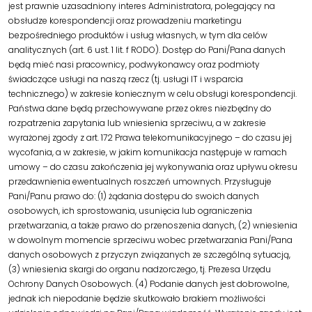
jest prawnie uzasadniony interes Administratora, polegający na
obsłudze korespondencji oraz prowadzeniu marketingu
bezpośredniego produktów i usług własnych, w tym dla celów
analitycznych (art. 6 ust. 1 lit. f RODO). Dostęp do Pani/Pana danych
będą mieć nasi pracownicy, podwykonawcy oraz podmioty
świadczące usługi na naszą rzecz (tj. usługi IT i wsparcia
technicznego) w zakresie koniecznym w celu obsługi korespondencji.
Państwa dane będą przechowywane przez okres niezbędny do
rozpatrzenia zapytania lub wniesienia sprzeciwu, a w zakresie
wyrażonej zgody z art. 172 Prawa telekomunikacyjnego – do czasu jej
wycofania, a w zakresie, w jakim komunikacja następuje w ramach
umowy – do czasu zakończenia jej wykonywania oraz upływu okresu
przedawnienia ewentualnych roszczeń umownych. Przysługuje
Pani/Panu prawo do: (1) żądania dostępu do swoich danych
osobowych, ich sprostowania, usunięcia lub ograniczenia
przetwarzania, a także prawo do przenoszenia danych, (2) wniesienia
w dowolnym momencie sprzeciwu wobec przetwarzania Pani/Pana
danych osobowych z przyczyn związanych ze szczególną sytuacją,
(3) wniesienia skargi do organu nadzorczego, tj. Prezesa Urzędu
Ochrony Danych Osobowych. (4) Podanie danych jest dobrowolne,
jednak ich niepodanie będzie skutkowało brakiem możliwości