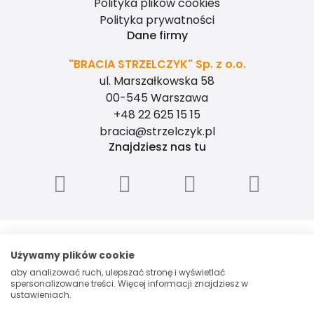
Polityka plików cookies
Polityka prywatności
Dane firmy
"BRACIA STRZELCZYK" Sp. z o.o.
ul. Marszałkowska 58
00-545 Warszawa
+48 22 625 15 15
bracia@strzelczyk.pl
Znajdziesz nas tu
"BRACIA STRZELCZYK" - SPÓŁKA Z
OGRANICZONĄ ODPOWIEDZIALNOŚCIĄ, ul.
Używamy plików cookie
Marszałkowska 58, 00-545 Warszawa, NIP:
aby analizować ruch, ulepszać stronę i wyświetlać
5260006048, Spółka zarejestrowana przez
spersonalizowane treści. Więcej informacji znajdziesz w
Sąd Rejonowy dla m.st. Warszawy w
ustawieniach.
Warszawie XII Wydział Gospodarczy