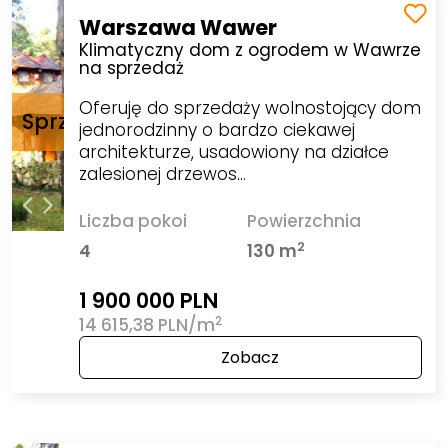
Warszawa Wawer
Klimatyczny dom z ogrodem w Wawrze
na sprzedaż
Oferuję do sprzedaży wolnostojący dom
jednorodzinny o bardzo ciekawej
architekturze, usadowiony na działce
zalesionej drzewos…
Liczba pokoi
Powierzchnia
2
4
130 m
1 900 000 PLN
2
14 615,38 PLN/m
Zobacz