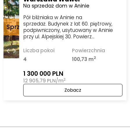
Na sprzedaż dom w Aninie
Pół bliźniaka w Aninie na
sprzedaż. Budynek z lat 60. piętrowy,
podpiwniczony, usytuowany w Aninie
przy ul. Alpejskiej 30. Powierz…
Liczba pokoi
Powierzchnia
2
4
100,73 m
1 300 000 PLN
2
12 905,79 PLN/m
Zobacz