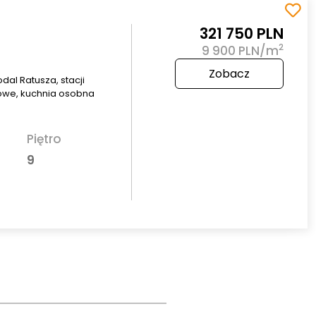
321 750 PLN
2
9 900 PLN/m
Zobacz
al Ratusza, stacji
owe, kuchnia osobna
Piętro
9