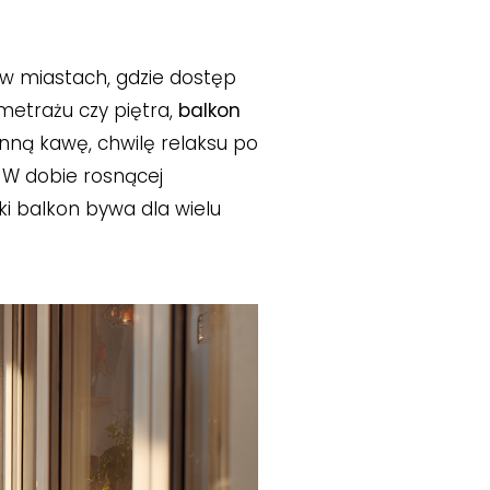
 w miastach, gdzie dostęp
metrażu czy piętra,
balkon
anną kawę, chwilę relaksu po
. W dobie rosnącej
ki balkon bywa dla wielu