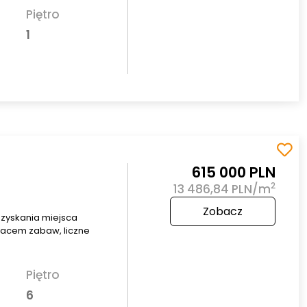
Piętro
1
615 000 PLN
2
13 486,84 PLN/m
Zobacz
uzyskania miejsca
placem zabaw, liczne
Piętro
6