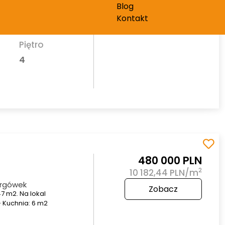
wane w wyjątkowo
Blog
cześnie doskonale
Kontakt
Piętro
4
480 000 PLN
2
10 182,44 PLN/m
argówek
Zobacz
7 m2. Na lokal
2- Kuchnia: 6 m2