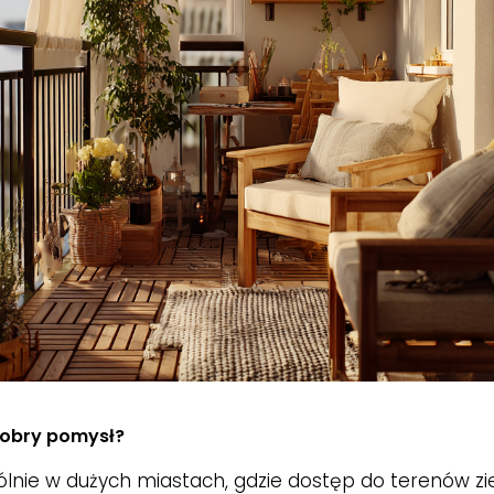
dobry pomysł?
lnie w dużych miastach, gdzie dostęp do terenów zi