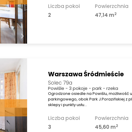
Liczba pokoi
Powierzchnia
2
2
47,14 m
Warszawa Śródmieście
Solec 79a
Powiśle - 3 pokoje - park - rzeka
Ogrodzone osiedle na Powiślu, możliwość 
parkingowego, obok Park J.Porazińskiej z 
sklepy i punkty usłu…
Liczba pokoi
Powierzchnia
2
3
45,60 m