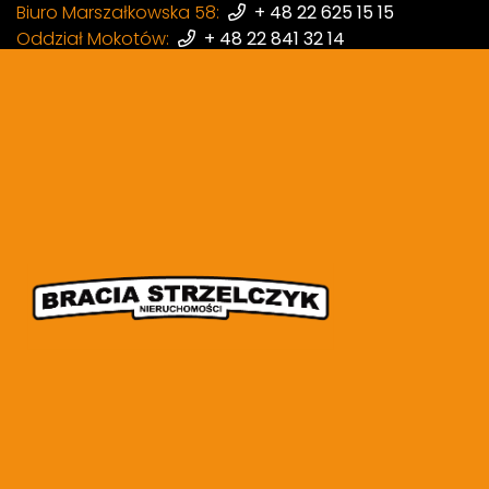
Biuro Marszałkowska 58:
+ 48 22 625 15 15
Oddział Mokotów:
+ 48 22 841 32 14
Oddział Wola:
+ 48 22 398 87 97
Mieszkania z balkon
Liczba ofert:
330