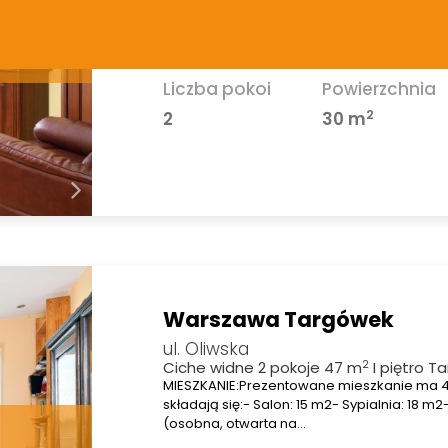
Oferujemy na sprzedaż mieszkanie usytuo
atrakcyjnej okolicy, wśród zieleni, a jedno
skomunikowanej z innymi…
Liczba pokoi
Powierzchnia
2
2
30 m
Warszawa Targówek
ul. Oliwska
2
Ciche widne 2 pokoje 47 m
I piętro T
MIESZKANIE:Prezentowane mieszkanie ma 4
składają się:- Salon: 15 m2- Sypialnia: 18 m
(osobna, otwarta na…