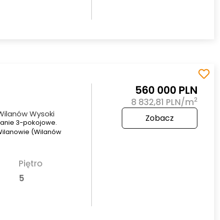
560 000 PLN
2
8 832,81 PLN/m
Wilanów Wysoki
Zobacz
kanie 3-pokojowe.
Wilanowie (Wilanów
Piętro
5