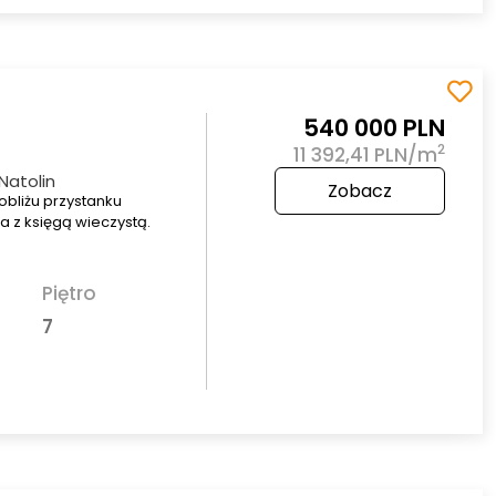
540 000 PLN
2
11 392,41 PLN/m
Natolin
Zobacz
bliżu przystanku
a z księgą wieczystą.
Piętro
7