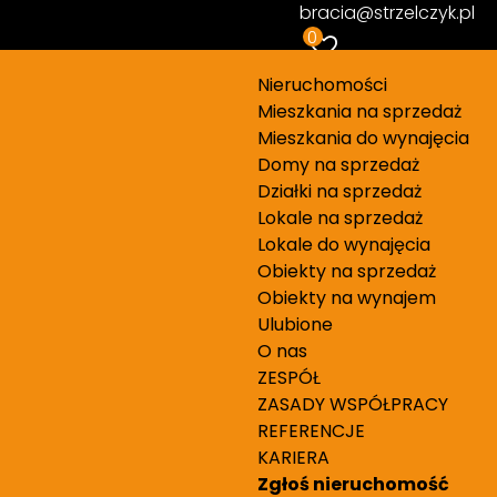
bracia@strzelczyk.pl
0
Piętro…
Nieruchomości
Mieszkania na sprzedaż
Mieszkania do wynajęcia
Domy na sprzedaż
Działki na sprzedaż
Lokale na sprzedaż
Lokale do wynajęcia
Obiekty na sprzedaż
Obiekty na wynajem
od najnowszych
Mapa
Ulubione
O nas
ZESPÓŁ
ZASADY WSPÓŁPRACY
435 000 PLN
REFERENCJE
2
14 500 PLN/m
KARIERA
mowo
Zgłoś nieruchomość
Zobacz