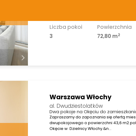
Na sprzedaż bardzo ładny Apartament, zlo
dzielnicy Ochota Szczęśliwice.Zlokalizowan
sześcio piętrowym b…
Liczba pokoi
Powierzchnia
2
3
72,80 m
Warszawa Włochy
al. Dwudziestolatków
Dwa pokoje na Okęciu do zamieszkania
Zapraszamy do zapoznania się ofertą mies
dwupokojowego o powierzchni 43,6 m2 poł
Okęcie w Dzielnicy Włochy.&n…