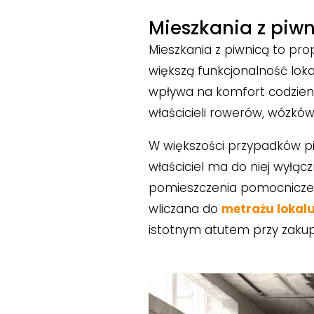
Mieszkania z piw
Mieszkania z piwnicą to pr
większą funkcjonalność loka
wpływa na komfort codzienn
właścicieli rowerów, wózkó
W większości przypadków p
właściciel ma do niej wyłą
pomieszczenia pomocnicze
wliczana do
metrażu lokal
istotnym atutem przy zakup