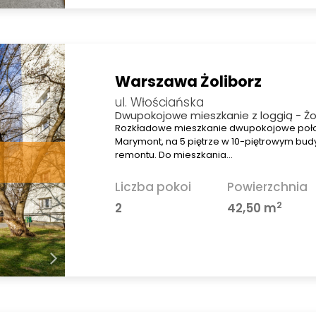
Warszawa Żoliborz
ul. Włościańska
Dwupokojowe mieszkanie z loggią - Ż
Rozkładowe mieszkanie dwupokojowe położ
Marymont, na 5 piętrze w 10-piętrowym bu
remontu. Do mieszkania…
Liczba pokoi
Powierzchnia
2
2
42,50 m