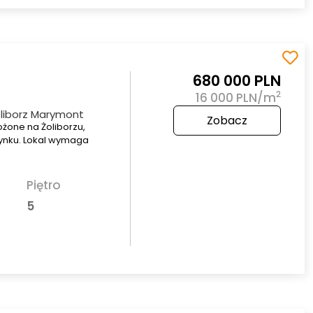
680 000 PLN
2
16 000 PLN/m
oliborz Marymont
Zobacz
one na Żoliborzu,
dynku. Lokal wymaga
Piętro
5