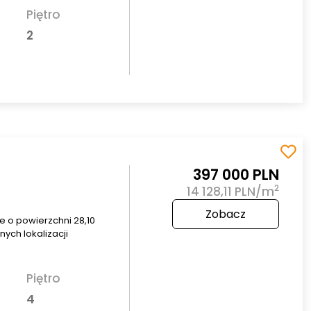
Piętro
2
397 000 PLN
2
14 128,11 PLN/m
Zobacz
 o powierzchni 28,10
ych lokalizacji
Piętro
4