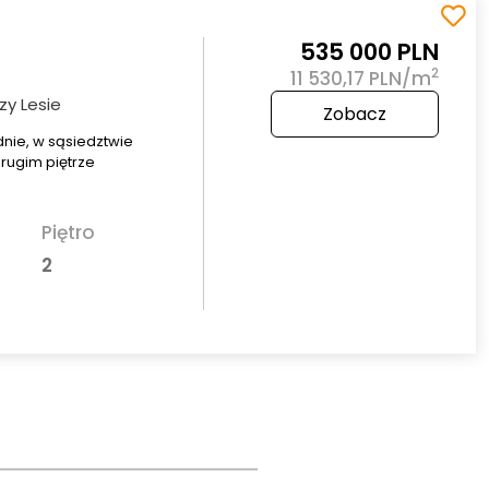
535 000 PLN
2
11 530,17 PLN/m
zy Lesie
Zobacz
nie, w sąsiedztwie
drugim piętrze
Piętro
2