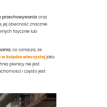
o przechowywania
oraz
a, jej obecność znacznie
nych fizycznie lub
kania
, co oznacza, że
 w księdze wieczystej
jako
nia piwnicy nie jest
uchomości i często jest