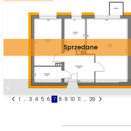
1
...
3
4
5
6
7
8
9
10
11
...
39