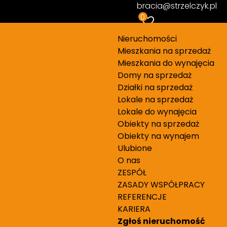
bracia@strzelczyk.pl
0
Piętro…
Nieruchomości
Mieszkania na sprzedaż
Mieszkania do wynajęcia
Domy na sprzedaż
Działki na sprzedaż
Lokale na sprzedaż
Lokale do wynajęcia
Obiekty na sprzedaż
Obiekty na wynajem
od najnowszych
Mapa
Ulubione
O nas
ZESPÓŁ
ZASADY WSPÓŁPRACY
1 800 000 PLN
REFERENCJE
2
24 725,27 PLN/m
KARIERA
Ochota
Zgłoś nieruchomość
Zobacz