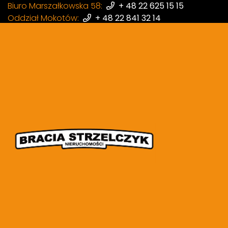
Biuro Marszałkowska 58:
+ 48 22 625 15 15
Oddział Mokotów:
+ 48 22 841 32 14
Oddział Wola:
+ 48 22 398 87 97
Mieszkania z piwnicą
Liczba ofert:
229