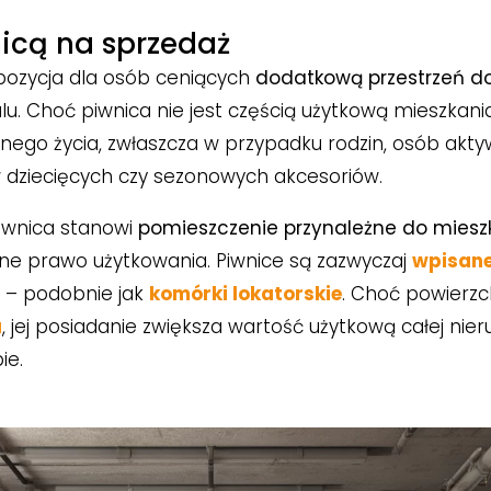
nicą na sprzedaż
opozycja dla osób ceniących
dodatkową przestrzeń d
lu. Choć piwnica nie jest częścią użytkową mieszkani
ego życia, zwłaszcza w przypadku rodzin, osób aktyw
w dziecięcych czy sezonowych akcesoriów.
iwnica stanowi
pomieszczenie przynależne do miesz
czne prawo użytkowania. Piwnice są zazwyczaj
wpisane
 – podobnie jak
komórki lokatorskie
. Choć powierzch
u
, jej posiadanie zwiększa wartość użytkową całej nier
ie.