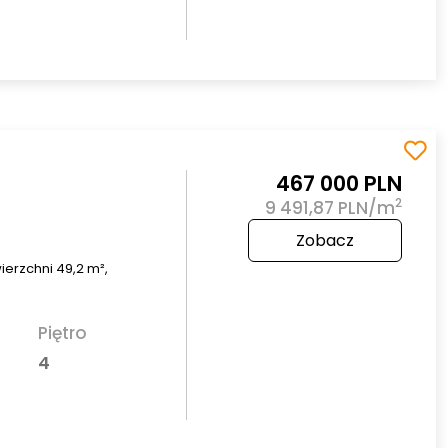
467 000 PLN
2
9 491,87 PLN/m
Zobacz
erzchni 49,2 m²,
Piętro
4