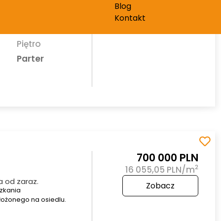
kalizowany w
Blog
y na parterze w
Kontakt
Piętro
Parter
700 000 PLN
2
16 055,05 PLN/m
 od zaraz.
Zobacz
zkania
ożonego na osiedlu.