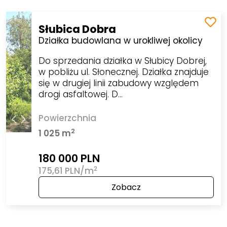
Słubica Dobra
Działka budowlana w urokliwej okolicy
Do sprzedania działka w Słubicy Dobrej,
w pobliżu ul. Słonecznej. Działka znajduje
się w drugiej linii zabudowy względem
drogi asfaltowej. D…
Powierzchnia
2
1 025 m
180 000 PLN
2
175,61 PLN/m
Zobacz