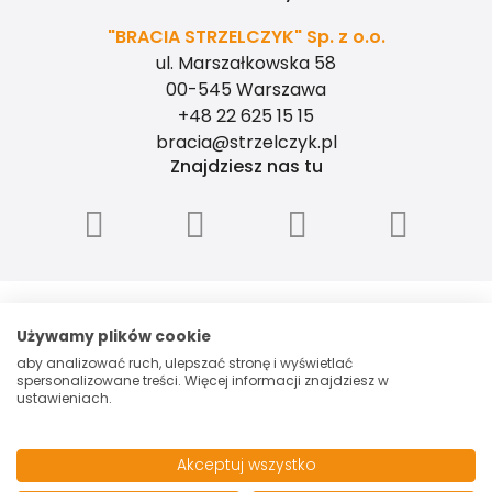
"BRACIA STRZELCZYK" Sp. z o.o.
ul. Marszałkowska 58
00-545 Warszawa
+48 22 625 15 15
bracia@strzelczyk.pl
Znajdziesz nas tu
"BRACIA STRZELCZYK" - SPÓŁKA Z
OGRANICZONĄ ODPOWIEDZIALNOŚCIĄ, ul.
Używamy plików cookie
Marszałkowska 58, 00-545 Warszawa, NIP:
aby analizować ruch, ulepszać stronę i wyświetlać
5260006048, Spółka zarejestrowana przez
spersonalizowane treści. Więcej informacji znajdziesz w
Sąd Rejonowy dla m.st. Warszawy w
ustawieniach.
Warszawie XII Wydział Gospodarczy
Krajowego Rejestru Sądowego pod
numerem 0000153699. Kapitał zakładowy:
Akceptuj wszystko
100 000 PLN.