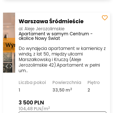
Warszawa Śródmieście
al. Aleje Jerozolimskie
Apartament w samym Centrum -
okolice Nowy Świat
Do wynajęcia apartament w kamienicy z
windą, z lat 50., między ulicami
Marszałkowską i Kruczą (Aleje
Jerozolimskie 42).Apartament w pełni
um…
Liczba pokoi
Powierzchnia
Piętro
2
1
33,50 m
2
3 500 PLN
2
104,48 PLN/m