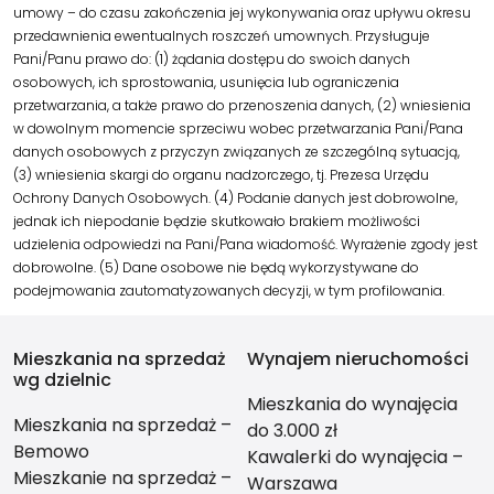
umowy – do czasu zakończenia jej wykonywania oraz upływu okresu
przedawnienia ewentualnych roszczeń umownych. Przysługuje
Pani/Panu prawo do: (1) żądania dostępu do swoich danych
osobowych, ich sprostowania, usunięcia lub ograniczenia
przetwarzania, a także prawo do przenoszenia danych, (2) wniesienia
w dowolnym momencie sprzeciwu wobec przetwarzania Pani/Pana
danych osobowych z przyczyn związanych ze szczególną sytuacją,
(3) wniesienia skargi do organu nadzorczego, tj. Prezesa Urzędu
Ochrony Danych Osobowych. (4) Podanie danych jest dobrowolne,
jednak ich niepodanie będzie skutkowało brakiem możliwości
udzielenia odpowiedzi na Pani/Pana wiadomość. Wyrażenie zgody jest
dobrowolne. (5) Dane osobowe nie będą wykorzystywane do
podejmowania zautomatyzowanych decyzji, w tym profilowania.
Mieszkania na sprzedaż
Wynajem nieruchomości
wg dzielnic
Mieszkania do wynajęcia
Mieszkania na sprzedaż –
do 3.000 zł
Bemowo
Kawalerki do wynajęcia –
Mieszkanie na sprzedaż –
Warszawa