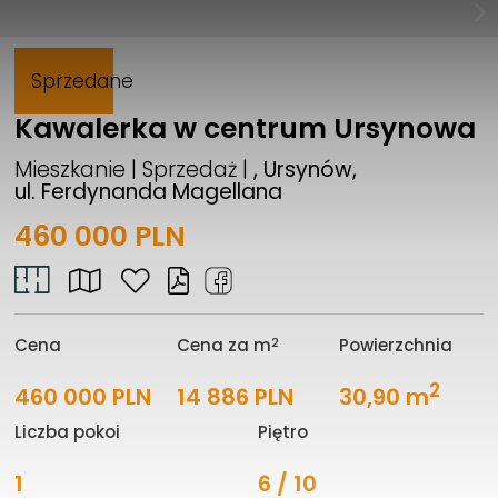
Sprzedane
Kawalerka w centrum Ursynowa
Mieszkanie | Sprzedaż |
, Ursynów,
ul. Ferdynanda Magellana
460 000 PLN
2
Cena
Cena za m
Powierzchnia
2
460 000 PLN
14 886 PLN
30,90 m
Liczba pokoi
Piętro
1
6 / 10