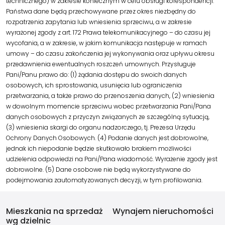
technicznego) w zakresie koniecznym w celu obsługi korespondencji.
Państwa dane będą przechowywane przez okres niezbędny do
rozpatrzenia zapytania lub wniesienia sprzeciwu, a w zakresie
wyrażonej zgody z art. 172 Prawa telekomunikacyjnego – do czasu jej
wycofania, a w zakresie, w jakim komunikacja następuje w ramach
umowy – do czasu zakończenia jej wykonywania oraz upływu okresu
przedawnienia ewentualnych roszczeń umownych. Przysługuje
Pani/Panu prawo do: (1) żądania dostępu do swoich danych
osobowych, ich sprostowania, usunięcia lub ograniczenia
przetwarzania, a także prawo do przenoszenia danych, (2) wniesienia
w dowolnym momencie sprzeciwu wobec przetwarzania Pani/Pana
danych osobowych z przyczyn związanych ze szczególną sytuacją,
(3) wniesienia skargi do organu nadzorczego, tj. Prezesa Urzędu
Ochrony Danych Osobowych. (4) Podanie danych jest dobrowolne,
jednak ich niepodanie będzie skutkowało brakiem możliwości
udzielenia odpowiedzi na Pani/Pana wiadomość. Wyrażenie zgody jest
dobrowolne. (5) Dane osobowe nie będą wykorzystywane do
podejmowania zautomatyzowanych decyzji, w tym profilowania.
Mieszkania na sprzedaż
Wynajem nieruchomości
wg dzielnic