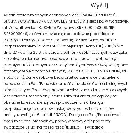
Administratorem danych osobowych jest "BRACIA STRZELCZYK" -
SPÓŁKA Z OGRANICZONĄ ODPOWIEDZIALNOŚCIĄ z siedzibą w Warszawie,
ul. Marszałkowska 58, 00-545 Warszawa, KRS: 0000153699, NIP:
5260006048, z którym można się skontaktować pod adresem
bracia@strzelczyk.pl Dane osobowe są przetwarzane zgodnie z
Rozporządzeniem Parlamentu Europejskiego i Rady (UE) 2016/679 z
dnia 27 kwietnia 2016 r. w sprawie ochrony osób fizycznych w związku
z przetwarzaniem danych osobowych i w sprawie swobodnego
przepływu takich danych oraz uchylenia dyrektywy 95/46/ WE (ogólne
rozporządzenie o ochronie danych, RODO; Dz. U. UE. L. z 2016 r. Nr 119, str. 1
z późn. zm.). Dane osobowe będą przetwarzane w celu udzielenia
odpowiedzi na Pani/Pana wiadomość oraz dla celów marketingowych
i analitycznych. Podstawą prawną przetwarzania danych osobowych
jest prawnie uzasadniony interes Administratora, polegający na
obsłudze korespondencji oraz prowadzeniu marketingu
bezpośredniego produktów i usług własnych, w tym dla celów
analitycznych (art. 6 ust. 1 lit. f RODO). Dostęp do Pani/Pana danych
będą mieć nasi pracownicy, podwykonawcy oraz podmioty
świadczące usługi na naszą rzecz (tj. usługi IT i wsparcia