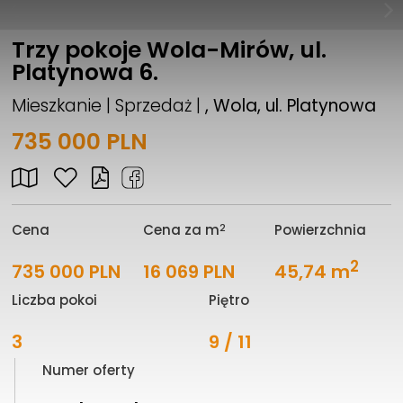
Trzy pokoje Wola-Mirów, ul.
Platynowa 6.
Mieszkanie | Sprzedaż |
, Wola, ul. Platynowa
735 000 PLN
2
Cena
Cena za m
Powierzchnia
2
735 000 PLN
16 069 PLN
45,74 m
Liczba pokoi
Piętro
3
9 / 11
Numer oferty