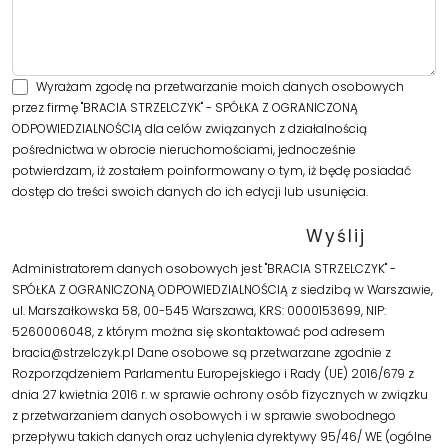
Wyrażam zgodę na przetwarzanie moich danych osobowych
przez firmę "BRACIA STRZELCZYK" - SPÓŁKA Z OGRANICZONĄ
ODPOWIEDZIALNOŚCIĄ dla celów związanych z działalnością
pośrednictwa w obrocie nieruchomościami, jednocześnie
potwierdzam, iż zostałem poinformowany o tym, iż będę posiadać
dostęp do treści swoich danych do ich edycji lub usunięcia.
Administratorem danych osobowych jest "BRACIA STRZELCZYK" -
SPÓŁKA Z OGRANICZONĄ ODPOWIEDZIALNOŚCIĄ z siedzibą w Warszawie,
ul. Marszałkowska 58, 00-545 Warszawa, KRS: 0000153699, NIP:
5260006048, z którym można się skontaktować pod adresem
bracia@strzelczyk.pl Dane osobowe są przetwarzane zgodnie z
Rozporządzeniem Parlamentu Europejskiego i Rady (UE) 2016/679 z
dnia 27 kwietnia 2016 r. w sprawie ochrony osób fizycznych w związku
z przetwarzaniem danych osobowych i w sprawie swobodnego
przepływu takich danych oraz uchylenia dyrektywy 95/46/ WE (ogólne