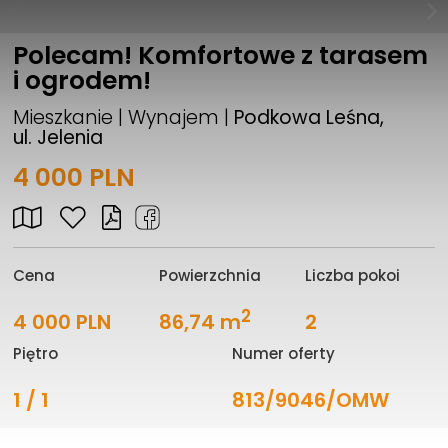
Polecam! Komfortowe z tarasem
i ogrodem!
Mieszkanie | Wynajem |
Podkowa Leśna,
ul. Jelenia
4 000 PLN
Cena
Powierzchnia
Liczba pokoi
2
4 000 PLN
86,74 m
2
Piętro
Numer oferty
1 / 1
813/9046/OMW