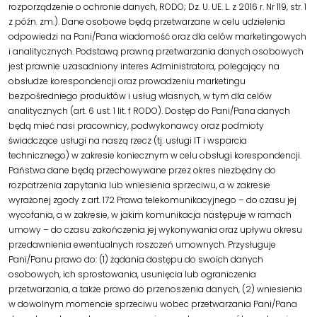
rozporządzenie o ochronie danych, RODO; Dz. U. UE. L. z 2016 r. Nr 119, str. 1
z późn. zm.). Dane osobowe będą przetwarzane w celu udzielenia
odpowiedzi na Pani/Pana wiadomość oraz dla celów marketingowych
i analitycznych. Podstawą prawną przetwarzania danych osobowych
jest prawnie uzasadniony interes Administratora, polegający na
obsłudze korespondencji oraz prowadzeniu marketingu
bezpośredniego produktów i usług własnych, w tym dla celów
analitycznych (art. 6 ust. 1 lit. f RODO). Dostęp do Pani/Pana danych
będą mieć nasi pracownicy, podwykonawcy oraz podmioty
świadczące usługi na naszą rzecz (tj. usługi IT i wsparcia
technicznego) w zakresie koniecznym w celu obsługi korespondencji.
Państwa dane będą przechowywane przez okres niezbędny do
rozpatrzenia zapytania lub wniesienia sprzeciwu, a w zakresie
wyrażonej zgody z art. 172 Prawa telekomunikacyjnego – do czasu jej
wycofania, a w zakresie, w jakim komunikacja następuje w ramach
umowy – do czasu zakończenia jej wykonywania oraz upływu okresu
przedawnienia ewentualnych roszczeń umownych. Przysługuje
Pani/Panu prawo do: (1) żądania dostępu do swoich danych
osobowych, ich sprostowania, usunięcia lub ograniczenia
przetwarzania, a także prawo do przenoszenia danych, (2) wniesienia
w dowolnym momencie sprzeciwu wobec przetwarzania Pani/Pana