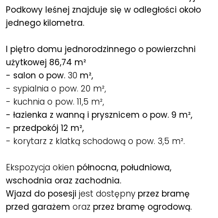
Podkowy leśnej znajduje się w odległości około
jednego kilometra.
I piętro domu jednorodzinnego o powierzchni
użytkowej 86,74 m²
- salon o pow.
30
m²,
- sypialnia o pow. 20 m²,
- kuchnia o pow. 11,5 m²,
- łazienka z wanną i prysznicem o pow. 9 m²,
- przedpokój 12 m²,
- korytarz z klatką schodową o pow. 3,5 m².
Ekspozycja okien
północna, południowa,
wschodnia oraz zachodnia.
Wjazd do posesji
jest dostępny
przez bramę
przed garażem
oraz
przez bramę ogrodową.