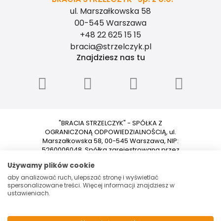
ul. Marszałkowska 58
00-545 Warszawa
+48 22 625 15 15
bracia@strzelczyk.pl
Znajdziesz nas tu
"BRACIA STRZELCZYK" - SPÓŁKA Z
OGRANICZONĄ ODPOWIEDZIALNOŚCIĄ, ul.
Marszałkowska 58, 00-545 Warszawa, NIP:
5260006048, Spółka zarejestrowana przez
Sąd Rejonowy dla m.st. Warszawy w
Używamy plików cookie
Warszawie XII Wydział Gospodarczy
Krajowego Rejestru Sądowego pod
aby analizować ruch, ulepszać stronę i wyświetlać
numerem 0000153699. Kapitał zakładowy:
spersonalizowane treści. Więcej informacji znajdziesz w
ustawieniach.
100 000 PLN.
© 2026 Wszystkie prawa zastrzeżone | Program dla biur