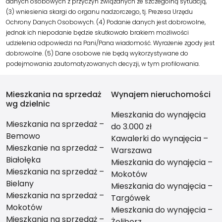
danych osobowych z przyczyn związanych ze szczególną sytuacją,
(3) wniesienia skargi do organu nadzorczego, tj. Prezesa Urzędu
Ochrony Danych Osobowych. (4) Podanie danych jest dobrowolne,
jednak ich niepodanie będzie skutkowało brakiem możliwości
udzielenia odpowiedzi na Pani/Pana wiadomość. Wyrażenie zgody jest
dobrowolne. (5) Dane osobowe nie będą wykorzystywane do
podejmowania zautomatyzowanych decyzji, w tym profilowania.
Mieszkania na sprzedaż
Wynajem nieruchomości
wg dzielnic
Mieszkania do wynajęcia
Mieszkania na sprzedaż –
do 3.000 zł
Bemowo
Kawalerki do wynajęcia –
Mieszkanie na sprzedaż –
Warszawa
Białołęka
Mieszkania do wynajęcia –
Mieszkania na sprzedaż –
Mokotów
Bielany
Mieszkania do wynajęcia –
Mieszkania na sprzedaż –
Targówek
Mokotów
Mieszkania do wynajęcia –
Mieszkania na sprzedaż –
Żoliborz