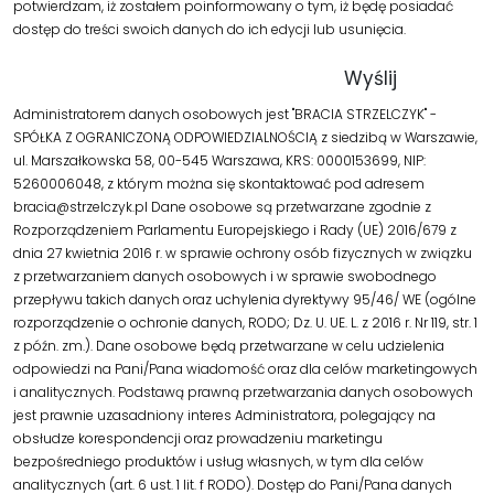
potwierdzam, iż zostałem poinformowany o tym, iż będę posiadać
dostęp do treści swoich danych do ich edycji lub usunięcia.
Administratorem danych osobowych jest "BRACIA STRZELCZYK" -
SPÓŁKA Z OGRANICZONĄ ODPOWIEDZIALNOŚCIĄ z siedzibą w Warszawie,
ul. Marszałkowska 58, 00-545 Warszawa, KRS: 0000153699, NIP:
5260006048, z którym można się skontaktować pod adresem
bracia@strzelczyk.pl Dane osobowe są przetwarzane zgodnie z
Rozporządzeniem Parlamentu Europejskiego i Rady (UE) 2016/679 z
dnia 27 kwietnia 2016 r. w sprawie ochrony osób fizycznych w związku
z przetwarzaniem danych osobowych i w sprawie swobodnego
przepływu takich danych oraz uchylenia dyrektywy 95/46/ WE (ogólne
rozporządzenie o ochronie danych, RODO; Dz. U. UE. L. z 2016 r. Nr 119, str. 1
z późn. zm.). Dane osobowe będą przetwarzane w celu udzielenia
odpowiedzi na Pani/Pana wiadomość oraz dla celów marketingowych
i analitycznych. Podstawą prawną przetwarzania danych osobowych
jest prawnie uzasadniony interes Administratora, polegający na
obsłudze korespondencji oraz prowadzeniu marketingu
bezpośredniego produktów i usług własnych, w tym dla celów
analitycznych (art. 6 ust. 1 lit. f RODO). Dostęp do Pani/Pana danych