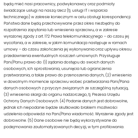
będą mieć nasi pracownicy, podwykonawcy oraz podmioty
świadczące usługi na naszą rzecz (tj. usługi IT i wsparcia
technicznego) w zakresie koniecznym w celu obsługi korespondencji.
Państwa dane będą przechowywane przez okres niezbędny do
rozpatrzenia zapytania lub wniesienia sprzeciwu, a w zakresie
wyrażonej zgody z art. 172 Prawa telekomunikacyjnego – do czasu jej
wycofania, a w zakresie, w jakim komunikacja następuje w ramach
umowy – do czasu zakończenia jej wykonywania oraz upływu okresu
przedawnienia ewentualnych roszczeń umownych. Przysługuje
Pani/Panu prawo do: (1) żądania dostępu do swoich danych
osobowych, ich sprostowania, usunięcia lub ograniczenia
przetwarzania, a także prawo do przenoszenia danych, (2) wniesienia
w dowolnym momencie sprzeciwu wobec przetwarzania Pani/Pana
danych osobowych z przyczyn związanych ze szczególną sytuacją,
(3) wniesienia skargi do organu nadzorczego, tj. Prezesa Urzędu
Ochrony Danych Osobowych. (4) Podanie danych jest dobrowolne,
jednak ich niepodanie będzie skutkowało brakiem możliwości
udzielenia odpowiedzi na Pani/Pana wiadomość. Wyrażenie zgody jest
dobrowolne. (5) Dane osobowe nie będą wykorzystywane do
podejmowania zautomatyzowanych decyzji, w tym profilowania.