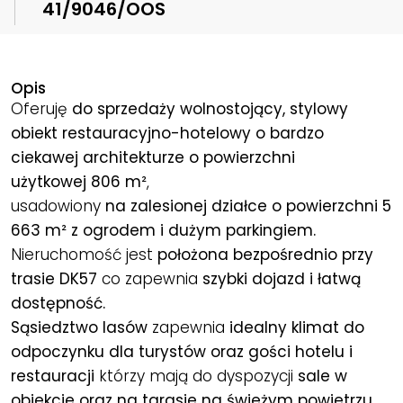
41/9046/OOS
Opis
Oferuję
do sprzedaży wolnostojący, stylowy
obiekt restauracyjno-hotelowy o bardzo
ciekawej architekturze o powierzchni
użytkowej
806 m²
,
usadowiony
na
zalesionej
działce o powierzchni 5
663
m²
z ogrodem i dużym parkingiem.
Nieruchomość jest
położona bezpośrednio przy
trasie DK57
co zapewnia
szybki dojazd i łatwą
dostępność.
Sąsiedztwo lasów
zapewnia
idealny klimat do
odpoczynku dla turystów oraz gości hotelu i
restauracji
którzy mają do dyspozycji
sale w
obiekcie oraz na tarasie
na świeżym powietrzu.