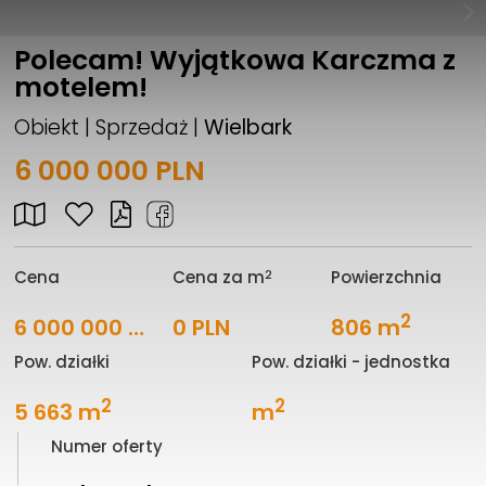
Polecam! Wyjątkowa Karczma z
motelem!
Obiekt | Sprzedaż |
Wielbark
6 000 000 PLN
2
Cena
Cena za m
Powierzchnia
2
6 000 000 PLN
0 PLN
806 m
Pow. działki
Pow. działki - jednostka
2
2
5 663 m
m
Numer oferty