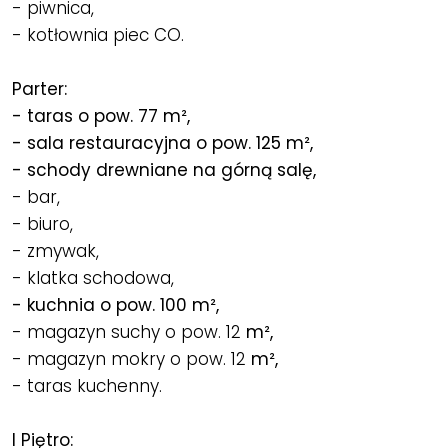
- piwnica,
- kotłownia piec CO.
Parter:
- taras o pow. 77 m²,
- sala restauracyjna o pow. 125 m²,
- schody drewniane na górną salę,
- bar,
- biuro,
- zmywak,
- klatka schodowa,
- kuchnia o pow. 100 m²,
- magazyn suchy o pow. 12
m²,
- magazyn mokry o pow. 12
m²,
- taras kuchenny.
I Piętro: