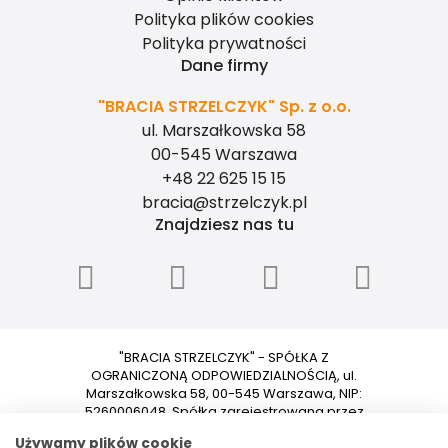
Polityka plików cookies
Polityka prywatności
Dane firmy
"BRACIA STRZELCZYK" Sp. z o.o.
ul. Marszałkowska 58
00-545 Warszawa
+48 22 625 15 15
bracia@strzelczyk.pl
Znajdziesz nas tu
"BRACIA STRZELCZYK" - SPÓŁKA Z
OGRANICZONĄ ODPOWIEDZIALNOŚCIĄ, ul.
Marszałkowska 58, 00-545 Warszawa, NIP:
5260006048, Spółka zarejestrowana przez
Sąd Rejonowy dla m.st. Warszawy w
Używamy plików cookie
Warszawie XII Wydział Gospodarczy