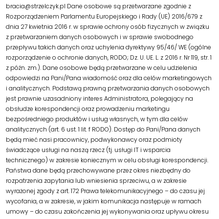
bracia@strzelczyk.pl Dane osobowe są przetwarzane zgodnie z
Rozporządzeniem Parlamentu Europejskiego i Rady (UE) 2016/679 z
dnia 27 kwietnia 2016 r. w sprawie ochrony osób fizycznych w związku
z przetwarzaniem danych osobowych i w sprawie swobodnego
przepływu takich danych oraz uchylenia dyrektywy 95/46/ WE (ogólne
rozporządzenie o ochronie danych, RODO; Dz. U. UE. L. z 2016 r. Nr 119, str. 1
z późn. zm.). Dane osobowe będą przetwarzane w celu udzielenia
odpowiedzi na Pani/Pana wiadomość oraz dla celów marketingowych
i analitycznych. Podstawą prawną przetwarzania danych osobowych
jest prawnie uzasadniony interes Administratora, polegający na
obsłudze korespondencji oraz prowadzeniu marketingu
bezpośredniego produktów i usług własnych, w tym dla celów
analitycznych (art. 6 ust. 1 lit. f RODO). Dostęp do Pani/Pana danych
będą mieć nasi pracownicy, podwykonawcy oraz podmioty
świadczące usługi na naszą rzecz (tj. usługi IT i wsparcia
technicznego) w zakresie koniecznym w celu obsługi korespondencji.
Państwa dane będą przechowywane przez okres niezbędny do
rozpatrzenia zapytania lub wniesienia sprzeciwu, a w zakresie
wyrażonej zgody z art. 172 Prawa telekomunikacyjnego – do czasu jej
wycofania, a w zakresie, w jakim komunikacja następuje w ramach
umowy – do czasu zakończenia jej wykonywania oraz upływu okresu