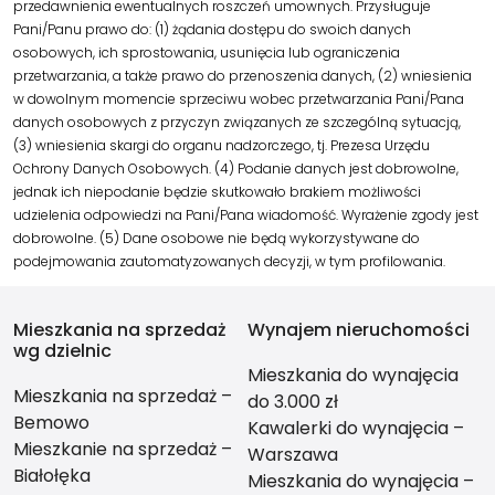
przedawnienia ewentualnych roszczeń umownych. Przysługuje
Pani/Panu prawo do: (1) żądania dostępu do swoich danych
osobowych, ich sprostowania, usunięcia lub ograniczenia
przetwarzania, a także prawo do przenoszenia danych, (2) wniesienia
w dowolnym momencie sprzeciwu wobec przetwarzania Pani/Pana
danych osobowych z przyczyn związanych ze szczególną sytuacją,
(3) wniesienia skargi do organu nadzorczego, tj. Prezesa Urzędu
Ochrony Danych Osobowych. (4) Podanie danych jest dobrowolne,
jednak ich niepodanie będzie skutkowało brakiem możliwości
udzielenia odpowiedzi na Pani/Pana wiadomość. Wyrażenie zgody jest
dobrowolne. (5) Dane osobowe nie będą wykorzystywane do
podejmowania zautomatyzowanych decyzji, w tym profilowania.
Mieszkania na sprzedaż
Wynajem nieruchomości
wg dzielnic
Mieszkania do wynajęcia
Mieszkania na sprzedaż –
do 3.000 zł
Bemowo
Kawalerki do wynajęcia –
Mieszkanie na sprzedaż –
Warszawa
Białołęka
Mieszkania do wynajęcia –