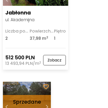
Jabłonna
ul. Akademijna
Liczba pokoi
Powierzchnia
Piętro
2
2
37,98 m
1
512 500 PLN
Zobacz
2
13 493,94 PLN/m