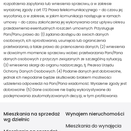
rozpatrzenia zapytania lub wniesienia sprzeciwu, a w zakresie
wyrażonej zgody z art. 172 Prawa telekomunikacyjnego – do czasu jej
wycofania, a w zakresie, w jakim komunikacja następuje w ramach
umowy – do czasu zakończenia jej wykonywania oraz upływu okresu
przedawnienia ewentualnych roszczeń umownych. Przysługuje
Pani/Panu prawo do: (1) żądania dostępu do swoich danych
osobowych, ich sprostowania, usunięcia lub ograniczenia
przetwarzania, a także prawo do przenoszenia danych, (2) wniesienia
w dowolnym momencie sprzeciwu wobec przetwarzania Pani/Pana
danych osobowych z przyczyn związanych ze szczególną sytuacją,
(3) wniesienia skargi do organu nadzorczego, tj. Prezesa Urzędu
Ochrony Danych Osobowych. (4) Podanie danych jest dobrowolne,
jednak ich niepodanie będzie skutkowało brakiem możliwości
udzielenia odpowiedzi na Pani/Pana wiadomość. Wyrażenie zgody jest
dobrowolne. (5) Dane osobowe nie będą wykorzystywane do
podejmowania zautomatyzowanych decyzji, w tym profilowania.
Mieszkania na sprzedaż
Wynajem nieruchomości
wg dzielnic
Mieszkania do wynajęcia