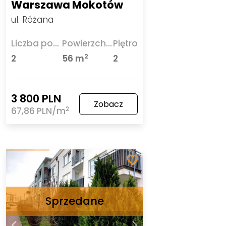
Warszawa Mokotów
ul. Różana
Liczba pokoi
Powierzchnia
Piętro
2
2
56 m
2
3 800 PLN
Zobacz
2
67,86 PLN/m