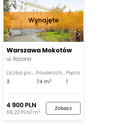
Warszawa Mokotów
ul. Różana
Liczba pokoi
Powierzchnia
Piętro
2
3
74 m
1
4 900 PLN
Zobacz
2
66,22 PLN/m