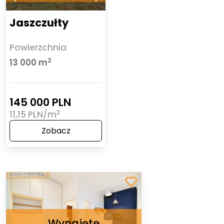
Jaszczułty
Powierzchnia
2
13 000 m
145 000 PLN
2
11,15 PLN/m
Zobacz