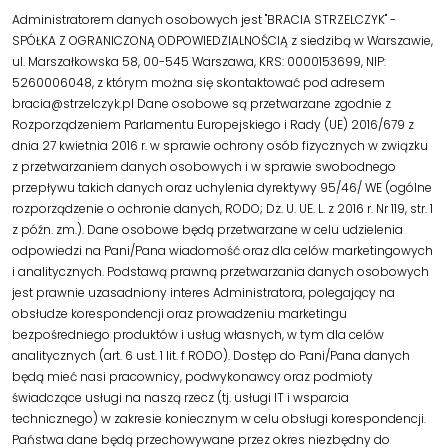
Administratorem danych osobowych jest "BRACIA STRZELCZYK" -
SPÓŁKA Z OGRANICZONĄ ODPOWIEDZIALNOŚCIĄ z siedzibą w Warszawie,
ul. Marszałkowska 58, 00-545 Warszawa, KRS: 0000153699, NIP:
5260006048, z którym można się skontaktować pod adresem
bracia@strzelczyk.pl Dane osobowe są przetwarzane zgodnie z
Rozporządzeniem Parlamentu Europejskiego i Rady (UE) 2016/679 z
dnia 27 kwietnia 2016 r. w sprawie ochrony osób fizycznych w związku
z przetwarzaniem danych osobowych i w sprawie swobodnego
przepływu takich danych oraz uchylenia dyrektywy 95/46/ WE (ogólne
rozporządzenie o ochronie danych, RODO; Dz. U. UE. L. z 2016 r. Nr 119, str. 1
z późn. zm.). Dane osobowe będą przetwarzane w celu udzielenia
odpowiedzi na Pani/Pana wiadomość oraz dla celów marketingowych
i analitycznych. Podstawą prawną przetwarzania danych osobowych
jest prawnie uzasadniony interes Administratora, polegający na
obsłudze korespondencji oraz prowadzeniu marketingu
bezpośredniego produktów i usług własnych, w tym dla celów
analitycznych (art. 6 ust. 1 lit. f RODO). Dostęp do Pani/Pana danych
będą mieć nasi pracownicy, podwykonawcy oraz podmioty
świadczące usługi na naszą rzecz (tj. usługi IT i wsparcia
technicznego) w zakresie koniecznym w celu obsługi korespondencji.
Państwa dane będą przechowywane przez okres niezbędny do