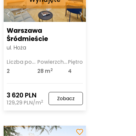
Warszawa
Śródmieście
ul. Hoża
Liczba pokoi
Powierzchnia
Piętro
2
2
28 m
4
3 620 PLN
Zobacz
2
129,29 PLN/m