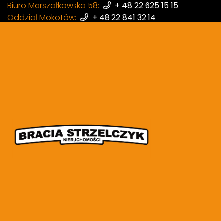
Biuro Marszałkowska 58:
+ 48 22 625 15 15
Oddział Mokotów:
+ 48 22 841 32 14
Oddział Wola:
+ 48 22 398 87 97