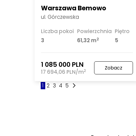
Warszawa Bemowo
ul. Górczewska
Liczba pokoi
Powierzchnia
Piętro
2
3
61,32 m
5
1 085 000 PLN
Zobacz
2
17 694,06 PLN/m
1
2
3
4
5