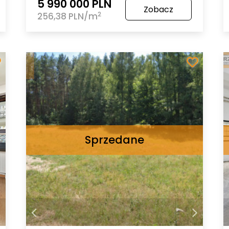
5 990 000 PLN
Zobacz
2
256,38 PLN/m