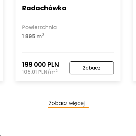
Radachówka
Powierzchnia
2
1 895 m
199 000 PLN
Zobacz
2
105,01 PLN/m
Zobacz więcej…