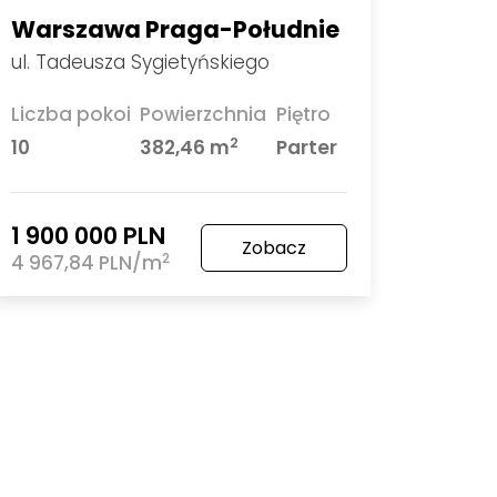
Warszawa Praga-Południe
ul. Tadeusza Sygietyńskiego
Liczba pokoi
Powierzchnia
Piętro
2
10
382,46 m
Parter
1 900 000 PLN
Zobacz
2
4 967,84 PLN/m