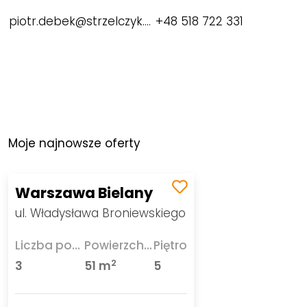
piotr.debek@strzelczyk.pl
+48 518 722 331
Moje najnowsze oferty
Warszawa Bielany
ul. Władysława Broniewskiego
Liczba pokoi
Powierzchnia
Piętro
2
3
51 m
5