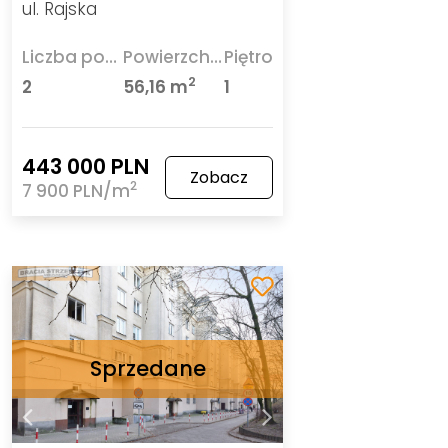
ul. Rajska
Liczba pokoi
Powierzchnia
Piętro
2
2
56,16 m
1
443 000 PLN
Zobacz
2
7 900 PLN/m