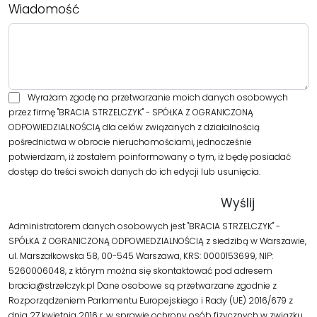
Wiadomość
Wyrażam zgodę na przetwarzanie moich danych osobowych
przez firmę "BRACIA STRZELCZYK" - SPÓŁKA Z OGRANICZONĄ
ODPOWIEDZIALNOŚCIĄ dla celów związanych z działalnością
pośrednictwa w obrocie nieruchomościami, jednocześnie
potwierdzam, iż zostałem poinformowany o tym, iż będę posiadać
dostęp do treści swoich danych do ich edycji lub usunięcia.
Administratorem danych osobowych jest "BRACIA STRZELCZYK" -
SPÓŁKA Z OGRANICZONĄ ODPOWIEDZIALNOŚCIĄ z siedzibą w Warszawie,
ul. Marszałkowska 58, 00-545 Warszawa, KRS: 0000153699, NIP:
5260006048, z którym można się skontaktować pod adresem
bracia@strzelczyk.pl Dane osobowe są przetwarzane zgodnie z
Rozporządzeniem Parlamentu Europejskiego i Rady (UE) 2016/679 z
dnia 27 kwietnia 2016 r. w sprawie ochrony osób fizycznych w związku