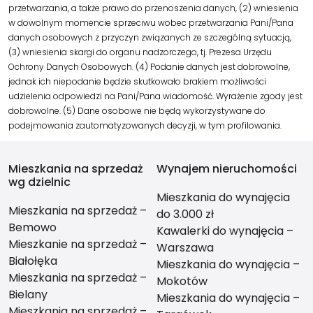
przetwarzania, a także prawo do przenoszenia danych, (2) wniesienia
w dowolnym momencie sprzeciwu wobec przetwarzania Pani/Pana
danych osobowych z przyczyn związanych ze szczególną sytuacją,
(3) wniesienia skargi do organu nadzorczego, tj. Prezesa Urzędu
Ochrony Danych Osobowych. (4) Podanie danych jest dobrowolne,
jednak ich niepodanie będzie skutkowało brakiem możliwości
udzielenia odpowiedzi na Pani/Pana wiadomość. Wyrażenie zgody jest
dobrowolne. (5) Dane osobowe nie będą wykorzystywane do
podejmowania zautomatyzowanych decyzji, w tym profilowania.
Mieszkania na sprzedaż
Wynajem nieruchomości
wg dzielnic
Mieszkania do wynajęcia
Mieszkania na sprzedaż –
do 3.000 zł
Bemowo
Kawalerki do wynajęcia –
Mieszkanie na sprzedaż –
Warszawa
Białołęka
Mieszkania do wynajęcia –
Mieszkania na sprzedaż –
Mokotów
Bielany
Mieszkania do wynajęcia –
Mieszkania na sprzedaż –