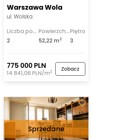
Warszawa Wola
ul. Wolska
Liczba pokoi
Powierzchnia
Piętro
2
2
52,22 m
3
775 000 PLN
Zobacz
2
14 841,06 PLN/m