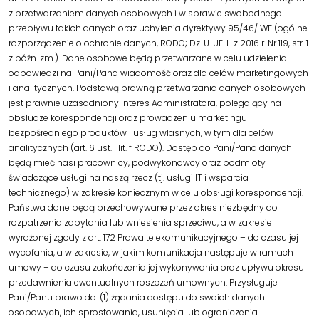
z przetwarzaniem danych osobowych i w sprawie swobodnego
przepływu takich danych oraz uchylenia dyrektywy 95/46/ WE (ogólne
rozporządzenie o ochronie danych, RODO; Dz. U. UE. L. z 2016 r. Nr 119, str. 1
z późn. zm.). Dane osobowe będą przetwarzane w celu udzielenia
odpowiedzi na Pani/Pana wiadomość oraz dla celów marketingowych
i analitycznych. Podstawą prawną przetwarzania danych osobowych
jest prawnie uzasadniony interes Administratora, polegający na
obsłudze korespondencji oraz prowadzeniu marketingu
bezpośredniego produktów i usług własnych, w tym dla celów
analitycznych (art. 6 ust. 1 lit. f RODO). Dostęp do Pani/Pana danych
będą mieć nasi pracownicy, podwykonawcy oraz podmioty
świadczące usługi na naszą rzecz (tj. usługi IT i wsparcia
technicznego) w zakresie koniecznym w celu obsługi korespondencji.
Państwa dane będą przechowywane przez okres niezbędny do
rozpatrzenia zapytania lub wniesienia sprzeciwu, a w zakresie
wyrażonej zgody z art. 172 Prawa telekomunikacyjnego – do czasu jej
wycofania, a w zakresie, w jakim komunikacja następuje w ramach
umowy – do czasu zakończenia jej wykonywania oraz upływu okresu
przedawnienia ewentualnych roszczeń umownych. Przysługuje
Pani/Panu prawo do: (1) żądania dostępu do swoich danych
osobowych, ich sprostowania, usunięcia lub ograniczenia