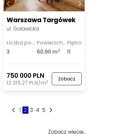
Warszawa Targówek
ul. Goławicka
Liczba pokoi
Powierzchnia
Piętro
2
3
60,90 m
11
750 000 PLN
Zobacz
2
12 315,27 PLN/m
1
2
3
4
5
Zobacz więcej…