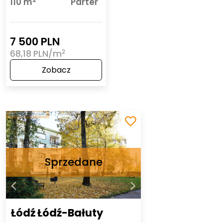
110 m
Parter
7 500 PLN
2
68,18 PLN/m
Zobacz
Łódź Łódź-Bałuty