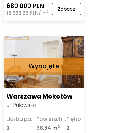
680 000 PLN
Zobacz
2
13 333,33 PLN/m
Warszawa Mokotów
ul. Puławska
Liczba pokoi
Powierzchnia
Piętro
2
2
38,34 m
2