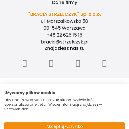
Dane firmy
"BRACIA STRZELCZYK" Sp. z o.o.
ul. Marszałkowska 58
00-545 Warszawa
+48 22 625 15 15
bracia@strzelczyk.pl
Znajdziesz nas tu
"BRACIA STRZELCZYK" - SPÓŁKA Z
OGRANICZONĄ ODPOWIEDZIALNOŚCIĄ, ul.
Używamy plików cookie
Marszałkowska 58, 00-545 Warszawa, NIP:
aby analizować ruch, ulepszać stronę i wyświetlać
5260006048, Spółka zarejestrowana przez
spersonalizowane treści. Więcej informacji znajdziesz w
Sąd Rejonowy dla m.st. Warszawy w
ustawieniach.
Warszawie XII Wydział Gospodarczy
Krajowego Rejestru Sądowego pod
numerem 0000153699. Kapitał zakładowy:
Akceptuj wszystko
100 000 PLN.