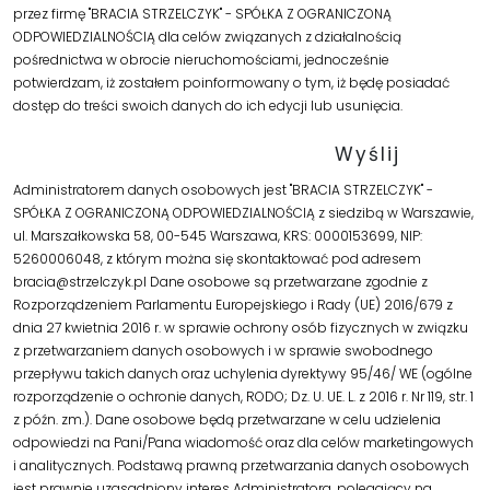
przez firmę "BRACIA STRZELCZYK" - SPÓŁKA Z OGRANICZONĄ
ODPOWIEDZIALNOŚCIĄ dla celów związanych z działalnością
pośrednictwa w obrocie nieruchomościami, jednocześnie
potwierdzam, iż zostałem poinformowany o tym, iż będę posiadać
dostęp do treści swoich danych do ich edycji lub usunięcia.
Administratorem danych osobowych jest "BRACIA STRZELCZYK" -
SPÓŁKA Z OGRANICZONĄ ODPOWIEDZIALNOŚCIĄ z siedzibą w Warszawie,
ul. Marszałkowska 58, 00-545 Warszawa, KRS: 0000153699, NIP:
5260006048, z którym można się skontaktować pod adresem
bracia@strzelczyk.pl Dane osobowe są przetwarzane zgodnie z
Rozporządzeniem Parlamentu Europejskiego i Rady (UE) 2016/679 z
dnia 27 kwietnia 2016 r. w sprawie ochrony osób fizycznych w związku
z przetwarzaniem danych osobowych i w sprawie swobodnego
przepływu takich danych oraz uchylenia dyrektywy 95/46/ WE (ogólne
rozporządzenie o ochronie danych, RODO; Dz. U. UE. L. z 2016 r. Nr 119, str. 1
z późn. zm.). Dane osobowe będą przetwarzane w celu udzielenia
odpowiedzi na Pani/Pana wiadomość oraz dla celów marketingowych
i analitycznych. Podstawą prawną przetwarzania danych osobowych
jest prawnie uzasadniony interes Administratora, polegający na