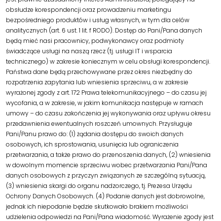
obsłudze korespondencji oraz prowadzeniu marketingu
bezpośredniego produktów i usług własnych, w tym dla celów
analitycznych (art. 6 ust. 1 lit. f RODO). Dostęp do Pani/Pana danych
będą mieć nasi pracownicy, podwykonawcy oraz podmioty
świadczące usługi na naszą rzecz (tj. usługi IT i wsparcia
technicznego) w zakresie koniecznym w celu obsługi korespondencji.
Państwa dane będą przechowywane przez okres niezbędny do
rozpatrzenia zapytania lub wniesienia sprzeciwu, a w zakresie
wyrażonej zgody z art. 172 Prawa telekomunikacyjnego – do czasu jej
wycofania, a w zakresie, w jakim komunikacja następuje w ramach
umowy – do czasu zakończenia jej wykonywania oraz upływu okresu
przedawnienia ewentualnych roszczeń umownych. Przysługuje
Pani/Panu prawo do: (1) żądania dostępu do swoich danych
osobowych, ich sprostowania, usunięcia lub ograniczenia
przetwarzania, a także prawo do przenoszenia danych, (2) wniesienia
w dowolnym momencie sprzeciwu wobec przetwarzania Pani/Pana
danych osobowych z przyczyn związanych ze szczególną sytuacją,
(3) wniesienia skargi do organu nadzorczego, tj. Prezesa Urzędu
Ochrony Danych Osobowych. (4) Podanie danych jest dobrowolne,
jednak ich niepodanie będzie skutkowało brakiem możliwości
udzielenia odpowiedzi na Pani/Pana wiadomość. Wyrażenie zgody jest