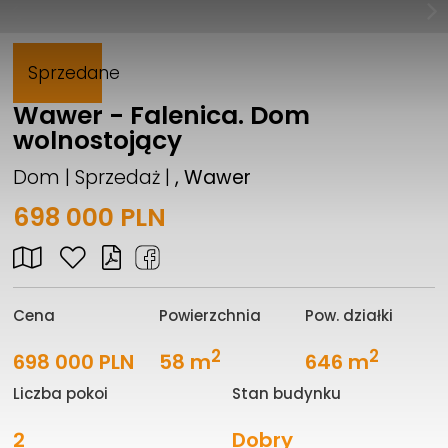
Sprzedane
Wawer - Falenica. Dom
wolnostojący
Dom | Sprzedaż |
, Wawer
698 000 PLN
Cena
Powierzchnia
Pow. działki
2
2
698 000 PLN
58 m
646 m
Liczba pokoi
Stan budynku
2
Dobry