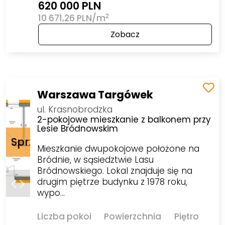
620 000 PLN
2
10 671,26 PLN/m
Zobacz
Warszawa Targówek
ul. Krasnobrodzka
2-pokojowe mieszkanie z balkonem przy
Lesie Bródnowskim
Mieszkanie dwupokojowe położone na
Bródnie, w sąsiedztwie Lasu
Bródnowskiego. Lokal znajduje się na
drugim piętrze budynku z 1978 roku,
wypo…
Liczba pokoi
Powierzchnia
Piętro