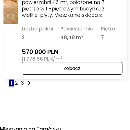
powierzchni 46 m², położone na 7.
piętrze w 11-piętrowym budynku z
wielkiej płyty. Mieszkanie składa s…
Liczba pokoi
Powierzchnia
Piętro
2
2
48,40 m
7
570 000 PLN
2
11 776,86 PLN/m
Zobacz
1
2
3
Mieszkania na Targówku