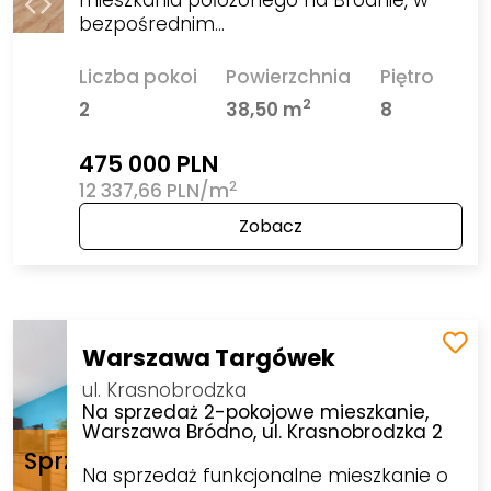
mieszkania położonego na Bródnie, w
bezpośrednim…
Liczba pokoi
Powierzchnia
Piętro
2
2
38,50 m
8
475 000 PLN
2
12 337,66 PLN/m
Zobacz
Warszawa Targówek
ul. Krasnobrodzka
Na sprzedaż 2-pokojowe mieszkanie,
Warszawa Bródno, ul. Krasnobrodzka 2
Na sprzedaż funkcjonalne mieszkanie o