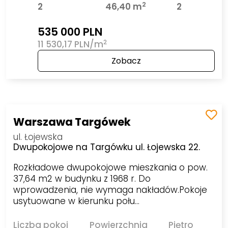
2
2
46,40 m
2
535 000 PLN
2
11 530,17 PLN/m
Zobacz
Warszawa Targówek
ul. Łojewska
Dwupokojowe na Targówku ul. Łojewska 22.
Rozkładowe dwupokojowe mieszkania o pow.
37,64 m2 w budynku z 1968 r. Do
wprowadzenia, nie wymaga nakładów.Pokoje
usytuowane w kierunku połu…
Liczba pokoi
Powierzchnia
Piętro