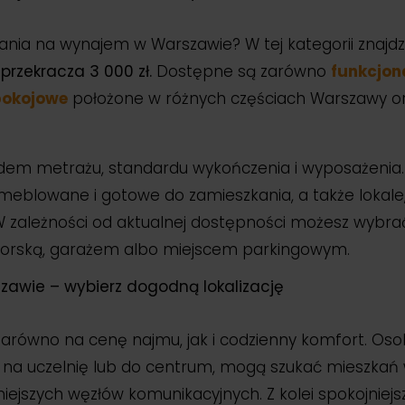
nia na wynajem w Warszawie? W tej kategorii znajdzie
 przekracza 3 000 zł.
Dostępne są zarówno
funkcjon
pokojowe
położone w różnych częściach Warszawy or
lędem metrażu, standardu wykończenia i wyposażenia
meblowane i gotowe do zamieszkania, a także lokale
W zależności od aktualnej dostępności możesz wybr
torską, garażem albo miejscem parkingowym.
awie – wybierz dogodną lokalizację
zarówno na cenę najmu, jak i codzienny komfort. Oso
 na uczelnię lub do centrum, mogą szukać mieszkań w 
ejszych węzłów komunikacyjnych. Z kolei spokojniejsz