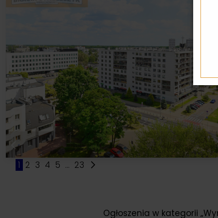
1
2
3
4
5
...
23
Ogłoszenia w kategorii „Wy