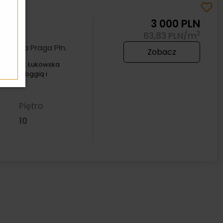
e
3 000 PLN
2
63,83 PLN/m
ggią na Praga Płn.
Zobacz
 Płn ul. Łukowska
oje z loggią i
Piętro
10