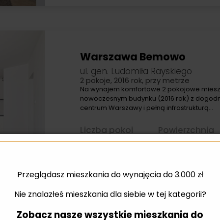
Warszawa Bemowo
ul. gen. Ludomiła Rayskiego
2 pokoje, 2016 rok, przy metrze
Na wynajem komfortowe 2 pokojowe miesz
nowoczesnym budynku (2016 rok) z dogo
centrum Warszawy i pełną infrastrukturą…
Liczba pokoi
Powierzchnia
2
2
39,82 m
Przeglądasz mieszkania do wynajęcia do 3.000 zł
Nie znalazłeś mieszkania dla siebie w tej kategorii?
Zobacz nasze wszystkie mieszkania do