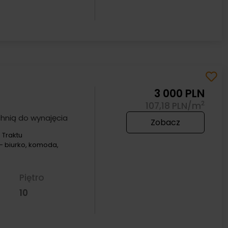
3 000 PLN
2
107,18 PLN/m
chnią do wynajęcia
Zobacz
 Traktu
- biurko, komoda,
Piętro
10