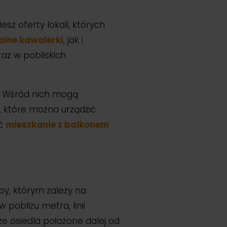
sz oferty lokali, których
alne kawalerki
, jak i
az w pobliskich
. Wśród nich mogą
, które można urządzić
ać
mieszkanie z balkonem
by, którym zależy na
pobliżu metra, linii
e osiedla położone dalej od