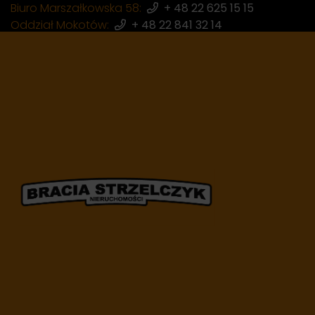
Biuro Marszałkowska 58:
+ 48 22 625 15 15
Oddział Mokotów:
+ 48 22 841 32 14
Oddział Wola:
+ 48 22 398 87 97
Mieszkania do wynaję
Liczba ofert:
137