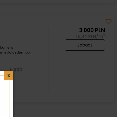
3 000 PLN
2
75,34 PLN/m
Zobacz
kanie w
dnym dojazdem do
Piętro
2