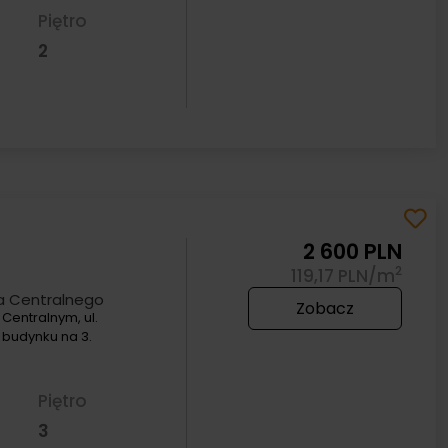
Piętro
2
2 600 PLN
2
119,17 PLN/m
a Centralnego
Zobacz
Centralnym, ul.
 budynku na 3.
Piętro
3