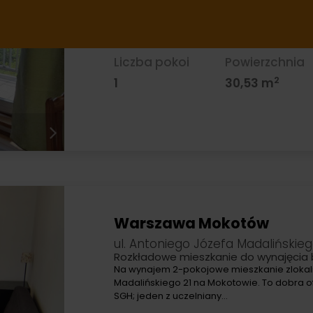
Oferuję Państwu na wynajem jednopokojo
na warszawskiej dzielnicy Natolin skąd ma
do…
Liczba pokoi
Powierzchnia
2
1
30,53 m
Warszawa Mokotów
ul. Antoniego Józefa Madalińskie
Rozkładowe mieszkanie do wynajęcia 
Na wynajem 2-pokojowe mieszkanie zlokali
Madalińskiego 21 na Mokotowie. To dobra o
SGH; jeden z uczelniany…