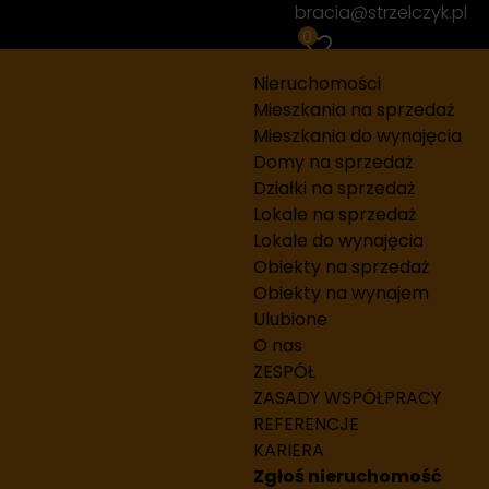
bracia@strzelczyk.pl
0
Piętro…
Nieruchomości
Mieszkania na sprzedaż
Mieszkania do wynajęcia
Domy na sprzedaż
Działki na sprzedaż
Lokale na sprzedaż
Lokale do wynajęcia
Obiekty na sprzedaż
Obiekty na wynajem
od najnowszych
Mapa
Ulubione
O nas
ZESPÓŁ
ZASADY WSPÓŁPRACY
2 300 PLN
REFERENCJE
2
75,34 PLN/m
KARIERA
 metra!
Zgłoś nieruchomość
Zobacz