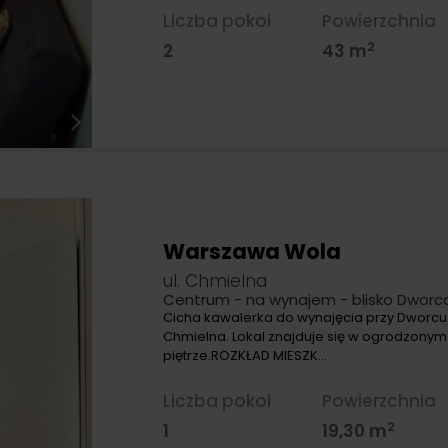
Liczba pokoi
Powierzchnia
2
2
43 m
Warszawa Wola
ul. Chmielna
Centrum - na wynajem - blisko Dworc
Cicha kawalerka do wynajęcia przy Dworcu 
Chmielna. Lokal znajduje się w ogrodzonym
piętrze.ROZKŁAD MIESZK…
Liczba pokoi
Powierzchnia
2
1
19,30 m