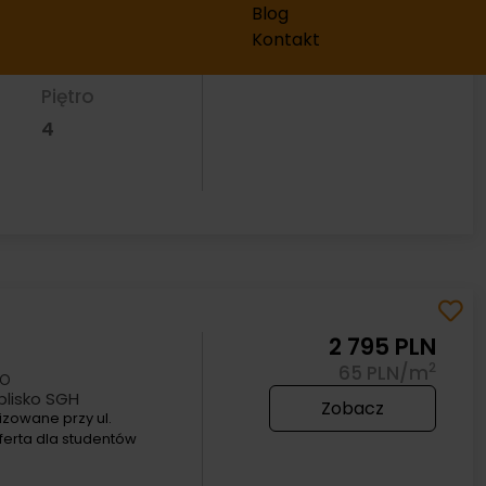
we mieszkanie
Blog
my tylko 900 metrów
Kontakt
Piętro
4
2 795 PLN
2
65 PLN/m
go
blisko SGH
Zobacz
zowane przy ul.
ferta dla studentów