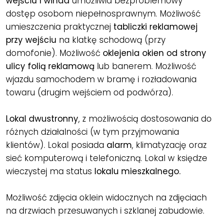
wejściu i winda
umożliwia bezproblemowy
dostęp osobom niepełnosprawnym. Możliwość
umieszczenia praktycznej
tabliczki reklamowej
przy wejściu
na klatkę schodową (przy
domofonie). Możliwość
oklejenia okien od strony
ulicy folią reklamową
lub banerem. Możliwość
wjazdu samochodem w bramę i rozładowania
towaru (drugim wejściem od podwórza).
Lokal
dwustronny
, z możliwością dostosowania do
różnych działalności (w tym przyjmowania
klientów). Lokal posiada
alarm
, klimatyzację oraz
sieć komputerową i telefoniczną. Lokal w księdze
wieczystej ma status
lokalu mieszkalnego.
Możliwość zdjęcia oklein widocznych na zdjęciach
na drzwiach przesuwanych i szklanej zabudowie.