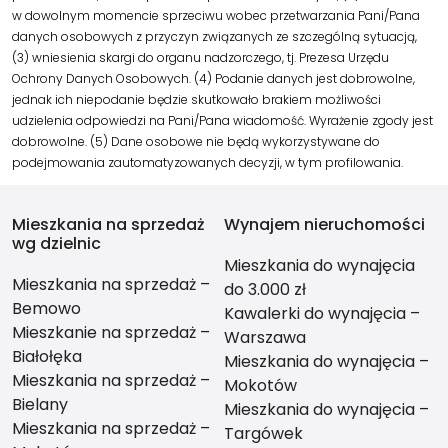
w dowolnym momencie sprzeciwu wobec przetwarzania Pani/Pana
danych osobowych z przyczyn związanych ze szczególną sytuacją,
(3) wniesienia skargi do organu nadzorczego, tj. Prezesa Urzędu
Ochrony Danych Osobowych. (4) Podanie danych jest dobrowolne,
jednak ich niepodanie będzie skutkowało brakiem możliwości
udzielenia odpowiedzi na Pani/Pana wiadomość. Wyrażenie zgody jest
dobrowolne. (5) Dane osobowe nie będą wykorzystywane do
podejmowania zautomatyzowanych decyzji, w tym profilowania.
Mieszkania na sprzedaż
Wynajem nieruchomości
wg dzielnic
Mieszkania do wynajęcia
Mieszkania na sprzedaż –
do 3.000 zł
Bemowo
Kawalerki do wynajęcia –
Mieszkanie na sprzedaż –
Warszawa
Białołęka
Mieszkania do wynajęcia –
Mieszkania na sprzedaż –
Mokotów
Bielany
Mieszkania do wynajęcia –
Mieszkania na sprzedaż –
Targówek