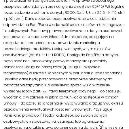
z przetwarzaniem danych osobowych i w sprawie swobodnego
przepływu takich danych oraz uchylenia dyrektywy 95/46/ WE (ogólne
rozporządzenie o ochronie danych, RODO; Dz. U. UE. L. z 2016 r. Nr 119, str. 1
z późn. zm.). Dane osobowe będą przetwarzane w celu udzielenia
odpowiedzi na Pani/Pana wiadomość oraz dla celów marketingowych
i analitycznych. Podstawą prawną przetwarzania danych osobowych
jest prawnie uzasadniony interes Administratora, polegający na
obsłudze korespondencji oraz prowadzeniu marketingu
bezpośredniego produktów i usług własnych, w tym dla celów
analitycznych (art. 6 ust. 1 lit. f RODO). Dostęp do Pani/Pana danych
będą mieć nasi pracownicy, podwykonawcy oraz podmioty
świadczące usługi na naszą rzecz (tj. usługi IT i wsparcia
technicznego) w zakresie koniecznym w celu obsługi korespondencji.
Państwa dane będą przechowywane przez okres niezbędny do
rozpatrzenia zapytania lub wniesienia sprzeciwu, a w zakresie
wyrażonej zgody z art. 172 Prawa telekomunikacyjnego – do czasu jej
wycofania, a w zakresie, w jakim komunikacja następuje w ramach
umowy – do czasu zakończenia jej wykonywania oraz upływu okresu
przedawnienia ewentualnych roszczeń umownych. Przysługuje
Pani/Panu prawo do: (1) żądania dostępu do swoich danych
osobowych, ich sprostowania, usunięcia lub ograniczenia
przetwarzania, a także prawo do przenoszenia danych, (2) wniesienia