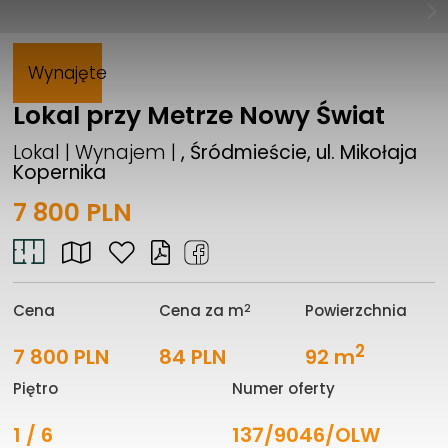
Wynajęte
Lokal przy Metrze Nowy Świat
Lokal | Wynajem |
, Śródmieście, ul. Mikołaja
Kopernika
7 800 PLN
2
Cena
Cena za m
Powierzchnia
2
7 800 PLN
84 PLN
92 m
Piętro
Numer oferty
1 / 6
137/9046/OLW