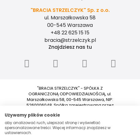
"BRACIA STRZELCZYK" Sp. z o.o.
ul. Marszałkowska 58
00-545 Warszawa
+48 22 625 15 15
bracia@strzelczyk.pl
Znajdziesz nas tu
"BRACIA STRZELCZYK" - SPÓŁKA Z
OGRANICZONĄ ODPOWIEDZIALNOŚCIĄ, ul.
Marszałkowska 58, 00-545 Warszawa, NIP:
5260006048, Spółka zarejestrowana przez
Sąd Rejonowy dla m.st. Warszawy w
Używamy plików cookie
Warszawie XII Wydział Gospodarczy
Krajowego Rejestru Sądowego pod
aby analizować ruch, ulepszać stronę i wyświetlać
numerem 0000153699. Kapitał zakładowy:
spersonalizowane treści. Więcej informacji znajdziesz w
ustawieniach.
100 000 PLN.