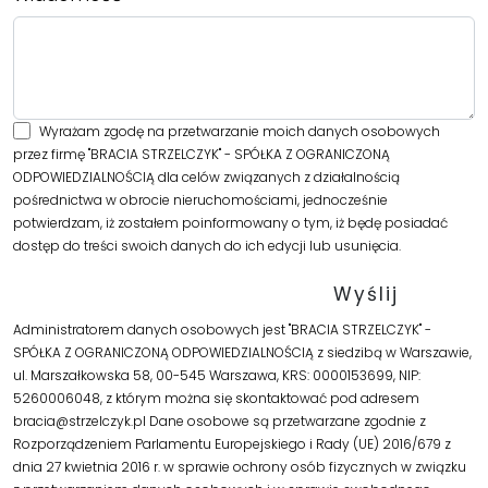
Wyrażam zgodę na przetwarzanie moich danych osobowych
przez firmę "BRACIA STRZELCZYK" - SPÓŁKA Z OGRANICZONĄ
ODPOWIEDZIALNOŚCIĄ dla celów związanych z działalnością
pośrednictwa w obrocie nieruchomościami, jednocześnie
potwierdzam, iż zostałem poinformowany o tym, iż będę posiadać
dostęp do treści swoich danych do ich edycji lub usunięcia.
Administratorem danych osobowych jest "BRACIA STRZELCZYK" -
SPÓŁKA Z OGRANICZONĄ ODPOWIEDZIALNOŚCIĄ z siedzibą w Warszawie,
ul. Marszałkowska 58, 00-545 Warszawa, KRS: 0000153699, NIP:
5260006048, z którym można się skontaktować pod adresem
bracia@strzelczyk.pl Dane osobowe są przetwarzane zgodnie z
Rozporządzeniem Parlamentu Europejskiego i Rady (UE) 2016/679 z
dnia 27 kwietnia 2016 r. w sprawie ochrony osób fizycznych w związku