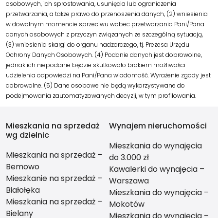
osobowych, ich sprostowania, usunięcia lub ograniczenia
przetwarzania, a także prawo do przenoszenia danych, (2) wniesienia
w dowolnym momencie sprzeciwu wobec przetwarzania Pani/Pana
danych osobowych z przyczyn związanych ze szczególną sytuacją,
(3) wniesienia skargi do organu nadzorczego, tj. Prezesa Urzędu
Ochrony Danych Osobowych. (4) Podanie danych jest dobrowolne,
jednak ich niepodanie będzie skutkowało brakiem możliwości
udzielenia odpowiedzi na Pani/Pana wiadomość. Wyrażenie zgody jest
dobrowolne. (5) Dane osobowe nie będą wykorzystywane do
podejmowania zautomatyzowanych decyzji, w tym profilowania.
Mieszkania na sprzedaż
Wynajem nieruchomości
wg dzielnic
Mieszkania do wynajęcia
Mieszkania na sprzedaż –
do 3.000 zł
Bemowo
Kawalerki do wynajęcia –
Mieszkanie na sprzedaż –
Warszawa
Białołęka
Mieszkania do wynajęcia –
Mieszkania na sprzedaż –
Mokotów
Bielany
Mieszkania do wynajęcia –