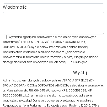
Wiadomość
Wyrażam zgodę na przetwarzanie moich danych osobowych
przez firmę "BRACIA STRZELCZYK" - SPÓŁKA Z OGRANICZONĄ
ODPOWIEDZIALNOŚCIĄ dla celów związanych z działalnością
pośrednictwa w obrocie nieruchomościami, jednocześnie
potwierdzam, iż zostałem poinformowany o tym, iż będę posiadać
dostęp do treści swoich danych do ich edycji lub usunięcia.
Administratorem danych osobowych jest "BRACIA STRZELCZYK" -
SPÓŁKA Z OGRANICZONĄ ODPOWIEDZIALNOŚCIĄ z siedzibą w Warszawie,
ul. Marszałkowska 58, 00-545 Warszawa, KRS: 0000153699, NIP:
5260006048, z którym można się skontaktować pod adresem
bracia@strzelczyk.pl Dane osobowe są przetwarzane zgodnie z
Rozporządzeniem Parlamentu Europejskiego i Rady (UE) 2016/679 z