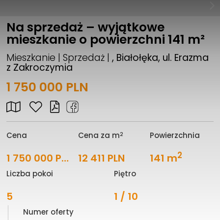
Na sprzedaż – wyjątkowe
mieszkanie o powierzchni 141 m²
Mieszkanie | Sprzedaż |
, Białołęka, ul. Erazma
z Zakroczymia
1 750 000 PLN
2
Cena
Cena za m
Powierzchnia
2
1 750 000 PLN
12 411 PLN
141 m
Liczba pokoi
Piętro
5
1 / 10
Numer oferty