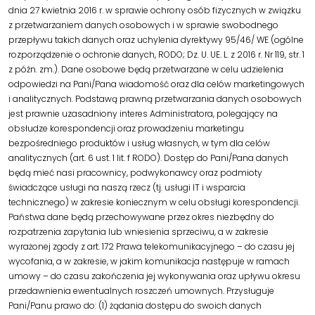
dnia 27 kwietnia 2016 r. w sprawie ochrony osób fizycznych w związku
z przetwarzaniem danych osobowych i w sprawie swobodnego
przepływu takich danych oraz uchylenia dyrektywy 95/46/ WE (ogólne
rozporządzenie o ochronie danych, RODO; Dz. U. UE. L. z 2016 r. Nr 119, str. 1
z późn. zm.). Dane osobowe będą przetwarzane w celu udzielenia
odpowiedzi na Pani/Pana wiadomość oraz dla celów marketingowych
i analitycznych. Podstawą prawną przetwarzania danych osobowych
jest prawnie uzasadniony interes Administratora, polegający na
obsłudze korespondencji oraz prowadzeniu marketingu
bezpośredniego produktów i usług własnych, w tym dla celów
analitycznych (art. 6 ust. 1 lit. f RODO). Dostęp do Pani/Pana danych
będą mieć nasi pracownicy, podwykonawcy oraz podmioty
świadczące usługi na naszą rzecz (tj. usługi IT i wsparcia
technicznego) w zakresie koniecznym w celu obsługi korespondencji.
Państwa dane będą przechowywane przez okres niezbędny do
rozpatrzenia zapytania lub wniesienia sprzeciwu, a w zakresie
wyrażonej zgody z art. 172 Prawa telekomunikacyjnego – do czasu jej
wycofania, a w zakresie, w jakim komunikacja następuje w ramach
umowy – do czasu zakończenia jej wykonywania oraz upływu okresu
przedawnienia ewentualnych roszczeń umownych. Przysługuje
Pani/Panu prawo do: (1) żądania dostępu do swoich danych