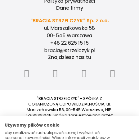
Polityka prywatności
Dane firmy
"BRACIA STRZELCZYK" Sp. z o.o.
ul. Marszałkowska 58
00-545 Warszawa
+48 22 625 15 15
bracia@strzelczyk.pl
Znajdziesz nas tu
"BRACIA STRZELCZYK" - SPÓŁKA Z
OGRANICZONĄ ODPOWIEDZIALNOŚCIĄ, ul.
Marszałkowska 58, 00-545 Warszawa, NIP:
5260006048, Spółka zarejestrowana przez
Sąd Rejonowy dla m.st. Warszawy w
Używamy plików cookie
Warszawie XII Wydział Gospodarczy
Krajowego Rejestru Sądowego pod
aby analizować ruch, ulepszać stronę i wyświetlać
numerem 0000153699. Kapitał zakładowy:
spersonalizowane treści. Więcej informacji znajdziesz w