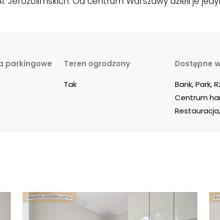
Al. Jerozolimskich. Od centrum Warszawy dzieli je jedy
a parkingowe
Teren ogrodzony
Dostępne w
Tak
Bank, Park, R
Centrum han
Restauracja,