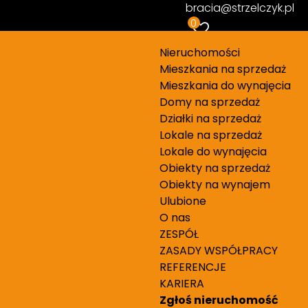
 950 PLN
bracia@strzelczyk.pl
0
Nieruchomości
Mieszkania na sprzedaż
Mieszkania do wynajęcia
Domy na sprzedaż
Działki na sprzedaż
Lokale na sprzedaż
Lokale do wynajęcia
Numer oferty
Obiekty na sprzedaż
Obiekty na wynajem
691/9046/OMW
Ulubione
O nas
ZESPÓŁ
ZASADY WSPÓŁPRACY
REFERENCJE
KARIERA
Zgłoś nieruchomość
zą na wewnętrzne