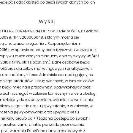
będę posiadać dostęp do treści swoich danych do ich
 SPÓŁKA Z OGRANICZONĄ ODPOWIEDZIALNOŚCIĄ z siedzibą
53699, NIP: 5260006048, z którym można się
są przetwarzane zgodnie z Rozporządzeniem
 2016 r. w sprawie ochrony osób fizycznych w związku z
pływu takich danych oraz uchylenia dyrektywy 95/46/
016 r. Nr 119, str. 1 z późn. zm.). Dane osobowe będą
ść oraz dla celów marketingowych i analitycznych.
uzasadniony interes Administratora, polegający na
niego produktów i usług własnych, w tym dla celów
anych będą mieć nasi pracownicy, podwykonawcy oraz
cia technicznego) w zakresie koniecznym w celu obsługi
iezbędny do rozpatrzenia zapytania lub wniesienia
nikacyjnego – do czasu jej wycofania, a w zakresie, w
czenia jej wykonywania oraz upływu okresu
ni/Panu prawo do: (1) żądania dostępu do swoich
 przetwarzania, a także prawo do przenoszenia
 przetwarzania Pani/Pana danych osobowych z