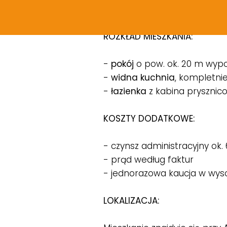
podwórko. Dodatkowo możl
ROZKŁAD MIESZKANIA:
-
pokój
o pow. ok. 20 m wypo
-
widna kuchnia
, kompletni
-
łazienka
z kabina prysznico
KOSZTY DODATKOWE:
- czynsz administracyjny ok.
- prąd według faktur
- jednorazowa kaucja w wyso
LOKALIZACJA: