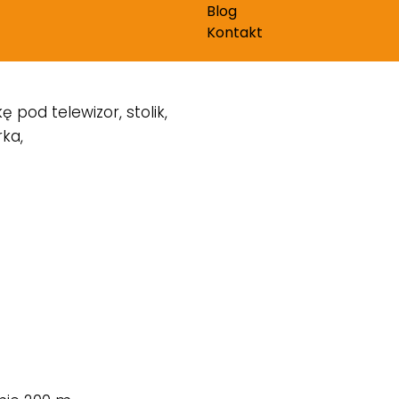
Blog
ie.
Kontakt
pod telewizor, stolik,
ka,