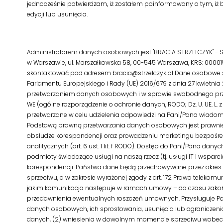
jednocześnie potwierdzam, iż zostałem poinformowany o tym, iż 
edycji lub usunięcia.
Administratorem danych osobowych jest "BRACIA STRZELCZYK" -
w Warszawie, ul. Marszałkowska 58, 00-545 Warszawa, KRS: 00001
skontaktować pod adresem bracia@strzelczyk.pl Dane osobowe 
Parlamentu Europejskiego i Rady (UE) 2016/679 z dnia 27 kwietnia
przetwarzaniem danych osobowych i w sprawie swobodnego prze
WE (ogólne rozporządzenie o ochronie danych, RODO; Dz. U. UE. L. z 2
przetwarzane w celu udzielenia odpowiedzi na Pani/Pana wiadomo
Podstawą prawną przetwarzania danych osobowych jest prawnie 
obsłudze korespondencji oraz prowadzeniu marketingu bezpośred
analitycznych (art. 6 ust. 1 lit. f RODO). Dostęp do Pani/Pana d
podmioty świadczące usługi na naszą rzecz (tj. usługi IT i wspar
korespondencji. Państwa dane będą przechowywane przez okres n
sprzeciwu, a w zakresie wyrażonej zgody z art. 172 Prawa telekomu
jakim komunikacja następuje w ramach umowy – do czasu zakoń
przedawnienia ewentualnych roszczeń umownych. Przysługuje Pa
danych osobowych, ich sprostowania, usunięcia lub ograniczenia
danych, (2) wniesienia w dowolnym momencie sprzeciwu wobec