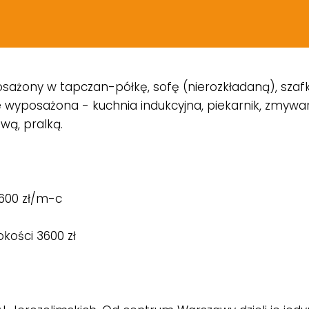
iwość
bezpłatnego parkowania
na ogrodzonym teren
sażony w tapczan-półkę, sofę (nierozkładaną), szafkę 
e wyposażona - kuchnia indukcyjna, piekarnik, zmywar
wą, pralką.
 600 zł/m-c
kości 3600 zł