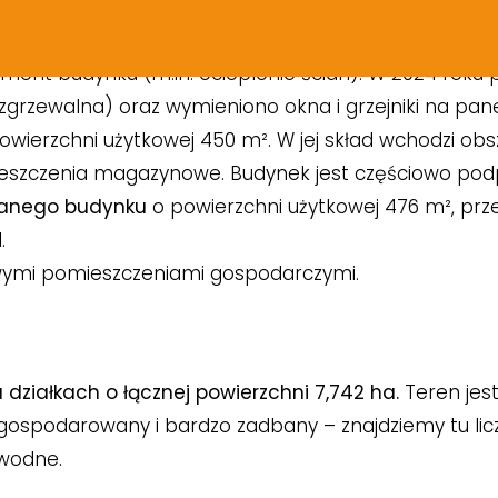
budowanego w 1985 roku, o powierzchni użytkowej 1
okoje 2 do 4 osobowe, 3 w pełni wyposażone sale kon
emont budynku (m.in. ocieplenie ścian). W 2024 rok
rzewalna) oraz wymieniono okna i grzejniki na pan
owierzchni użytkowej 450 m². W jej skład wchodzi ob
eszczenia magazynowe. Budynek jest częściowo podp
anego budynku
o powierzchni użytkowej 476 m², pr
.
ymi pomieszczeniami gospodarczymi.
u działkach o łącznej powierzchni 7,742 ha.
Teren jes
zagospodarowany i bardzo zadbany – znajdziemy tu li
wodne.