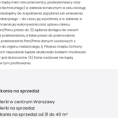
anych będą mieć nasi pracownicy, podwykonawcy oraz
cia technicznego) w zakresie koniecznym w celu obsługi
iezbędny do rozpatrzenia zapytania lub wniesienia
nikacyjnego – do czasu jej wycofania, a w zakresie, w
czenia jej wykonywania oraz upływu okresu
ni/Panu prawo do: (1) żądania dostępu do swoich
 przetwarzania, a także prawo do przenoszenia
 przetwarzania Pani/Pana danych osobowych z
i do organu nadzorczego, tj. Prezesa Urzędu Ochrony
ich niepodanie będzie skutkowało brakiem możliwości
 jest dobrowolne. (5) Dane osobowe nie będą
 tym profilowania.
zkania na sprzedaż
lerki w centrum Warszawy
erki na sprzedaż
kania na sprzedaż od 31 do 40 m²