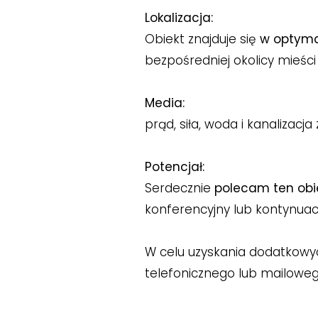
Lokalizacja:
Obiekt znajduje się
w optymal
bezpośredniej okolicy mieśc
Media:
prąd, siła, woda i kanalizac
Potencjał:
Serdecznie
polecam ten obie
konferencyjny lub kontynuacj
W celu uzyskania dodatkowyc
telefonicznego lub mailoweg