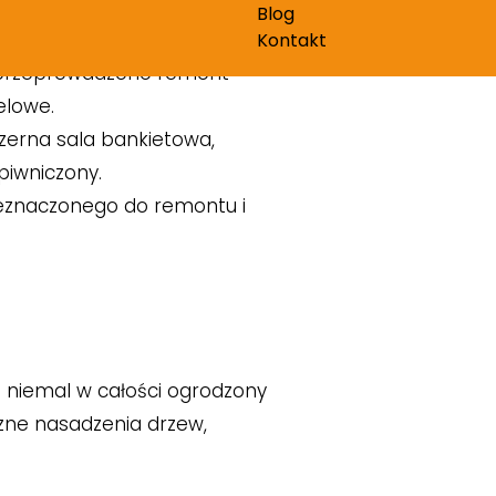
490 m². W kubaturze
Blog
ferencyjne. W 2014 roku
Kontakt
u przeprowadzono remont
elowe.
szerna sala bankietowa,
iwniczony.
zeznaczonego do remontu i
t niemal w całości ogrodzony
czne nasadzenia drzew,