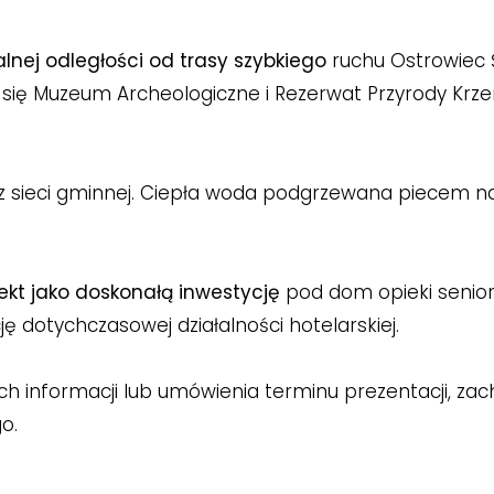
nej odległości od trasy szybkiego
ruchu Ostrowiec 
i się Muzeum Archeologiczne i Rezerwat Przyrody Krz
ja z sieci gminnej. Ciepła woda podgrzewana piecem na
kt jako doskonałą inwestycję
pod dom opieki senior
ę dotychczasowej działalności hotelarskiej.
h informacji lub umówienia terminu prezentacji, z
o.