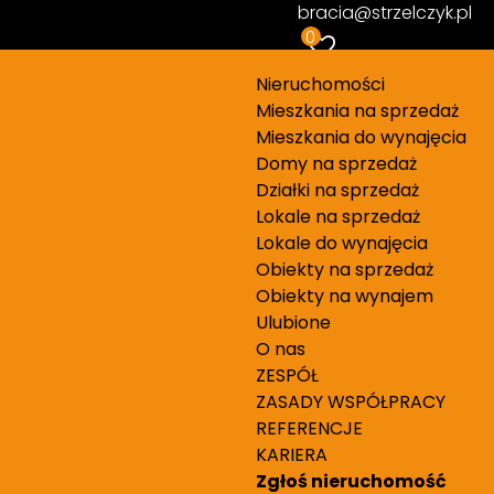
 200 000 PLN
bracia@strzelczyk.pl
0
Nieruchomości
Mieszkania na sprzedaż
Mieszkania do wynajęcia
Domy na sprzedaż
ednostka
Numer oferty
Działki na sprzedaż
42/9046/OOS
Lokale na sprzedaż
Lokale do wynajęcia
Obiekty na sprzedaż
Obiekty na wynajem
Ulubione
O nas
ło Ostrowca
ZESPÓŁ
ZASADY WSPÓŁPRACY
REFERENCJE
KARIERA
Zgłoś nieruchomość