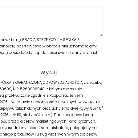
zez firmę "BRACIA STRZELCZYK" - SPÓŁKA Z
alnością pośrednictwa w obrocie nieruchomościami,
będę posiadać dostęp do treści swoich danych do ich
 SPÓŁKA Z OGRANICZONĄ ODPOWIEDZIALNOŚCIĄ z siedzibą
53699, NIP: 5260006048, z którym można się
są przetwarzane zgodnie z Rozporządzeniem
 2016 r. w sprawie ochrony osób fizycznych w związku z
pływu takich danych oraz uchylenia dyrektywy 95/46/
016 r. Nr 119, str. 1 z późn. zm.). Dane osobowe będą
ść oraz dla celów marketingowych i analitycznych.
uzasadniony interes Administratora, polegający na
niego produktów i usług własnych, w tym dla celów