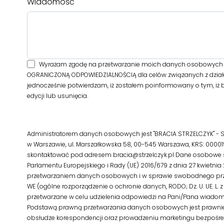
Wiadomość
Wyrażam zgodę na przetwarzanie moich danych osobowych pr
OGRANICZONĄ ODPOWIEDZIALNOŚCIĄ dla celów związanych z dział
jednocześnie potwierdzam, iż zostałem poinformowany o tym, iż 
edycji lub usunięcia.
Administratorem danych osobowych jest "BRACIA STRZELCZYK" -
w Warszawie, ul. Marszałkowska 58, 00-545 Warszawa, KRS: 00001
skontaktować pod adresem bracia@strzelczyk.pl Dane osobowe 
Parlamentu Europejskiego i Rady (UE) 2016/679 z dnia 27 kwietnia
przetwarzaniem danych osobowych i w sprawie swobodnego prze
WE (ogólne rozporządzenie o ochronie danych, RODO; Dz. U. UE. L. z 2
przetwarzane w celu udzielenia odpowiedzi na Pani/Pana wiadomo
Podstawą prawną przetwarzania danych osobowych jest prawnie 
obsłudze korespondencji oraz prowadzeniu marketingu bezpośred