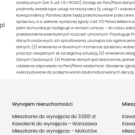
analitycznych (art. 6 ust. 1 lit. f RODO). Dostęp do Pani/Pana d
podmioty świadczące usługi na naszą rzecz (tj. usługi IT i wspar
korespondencji. Państwa dane będą przechowywane przez okres n
sprzeciwu, a w zakresie wyrażonej zgody z art. 172 Prawa telekomu
pl
jakim komunikacja następuje w ramach umowy – do czasu zakoń
przedawnienia ewentualnych roszczeń umownych. Przysługuje Pa
danych osobowych, ich sprostowania, usunięcia lub ograniczenia
danych, (2) wniesienia w dowolnym momencie sprzeciwu wobec
przyczyn związanych ze szczególną sytuacją, (3) wniesienia skarg
Danych Osobowych. (4) Podanie danych jest dobrowolne, jednak 
udzielenia odpowiedzi na Pani/Pana wiadomość. Wyrażenie zgody
wykorzystywane do podejmowania zautomatyzowanych decyzji, w
Wynajem nieruchomości
Mies
Mieszkania do wynajęcia do 3.000 zł
Kawa
Kawalerki do wynajęcia – Warszawa
Kawal
Mieszkania do wynajęcia – Mokotów
Miesz