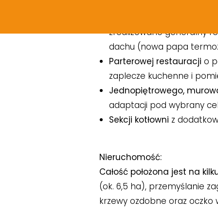
Dwu-piętrowego hotelu
wy
budynku znajdują się 33 p
zrealizowano generalny r
dachu (nowa papa termozg
Parterowej restauracji
o p
zaplecze kuchenne i pomi
Jednopiętrowego, murow
adaptacji pod wybrany cel
Sekcji kotłowni
z dodatkow
Nieruchomość:
Całość położona jest na kilk
(ok. 6,5 ha), przemyślanie 
krzewy ozdobne oraz oczko 