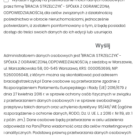
przez firmę "BRACIA STRZELCZYK" - SPÓŁKA Z OGRANICZONĄ
ODPOWIEDZIALNOŚCIĄ dla celów związanych z działalnością
pośrednictwa w obrocie nieruchomościami, jednocześnie
potwierdzam, iż zostałem poinformowany o tym, iż będę posiadać
dostęp do treści swoich danych do ich edycji lub usunięcia.
Administratorem danych osobowych jest "BRACIA STRZELCZYK" -
SPÓŁKA Z OGRANICZONĄ ODPOWIEDZIALNOŚCIĄ z siedzibą w Warszawie,
ul. Marszałkowska 58, 00-545 Warszawa, KRS: 0000153699, NIP:
5260006048, z którym można się skontaktować pod adresem
bracia@strzelczyk.pl Dane osobowe są przetwarzane zgodnie z
Rozporządzeniem Parlamentu Europejskiego i Rady (UE) 2016/679 z
dnia 27 kwietnia 2016 r. w sprawie ochrony osób fizycznych w związku
z przetwarzaniem danych osobowych i w sprawie swobodnego
przepływu takich danych oraz uchylenia dyrektywy 95/46/ WE (ogólne
rozporządzenie o ochronie danych, RODO; Dz. U. UE. L. z 2016 r. Nr 119, str. 1
z późn. zm.). Dane osobowe będą przetwarzane w celu udzielenia
odpowiedzi na Pani/Pana wiadomość oraz dla celów marketingowych
i analitycznych. Podstawą prawną przetwarzania danych osobowych