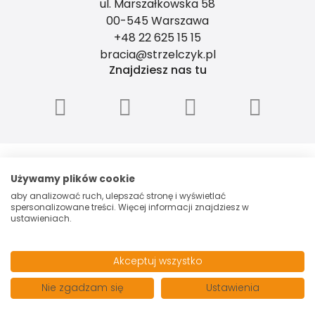
ul. Marszałkowska 58
00-545 Warszawa
+48 22 625 15 15
bracia@strzelczyk.pl
Znajdziesz nas tu
"BRACIA STRZELCZYK" - SPÓŁKA Z
OGRANICZONĄ ODPOWIEDZIALNOŚCIĄ, ul.
Używamy plików cookie
Marszałkowska 58, 00-545 Warszawa, NIP:
aby analizować ruch, ulepszać stronę i wyświetlać
5260006048, Spółka zarejestrowana przez
spersonalizowane treści. Więcej informacji znajdziesz w
Sąd Rejonowy dla m.st. Warszawy w
ustawieniach.
Warszawie XII Wydział Gospodarczy
Krajowego Rejestru Sądowego pod
numerem 0000153699. Kapitał zakładowy:
Akceptuj wszystko
100 000 PLN.
Nie zgadzam się
Ustawienia
© 2026 Wszystkie prawa zastrzeżone | Program dla biur
nieruchomości -
asaricrm.com