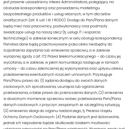
jest prawnie uzasadniony interes Administratora, polegający na
obsłudze korespondencji oraz prowadzeniu marketingu
bezpośredniego produktów i usług własnych, w tym dla celów
analitycznych (art. 6 ust. 1 lit. f RODO). Dostęp do Pani/Pana danych
będą mieć nasi pracownicy, podwykonawcy oraz podmioty
świadczące usługi na naszą rzecz (tj. usługi IT i wsparcia
technicznego) w zakresie koniecznym w celu obsługi korespondencji.
Państwa dane będą przechowywane przez okres niezbędny do
rozpatrzenia zapytania lub wniesienia sprzeciwu, a w zakresie
wyrażonej zgody z art. 172 Prawa telekomunikacyjnego – do czasu jej
wycofania, a w zakresie, w jakim komunikacja następuje w ramach
umowy – do czasu zakończenia jej wykonywania oraz upływu okresu
przedawnienia ewentualnych roszczeń umownych. Przysługuje
Pani/Panu prawo do: (1) żądania dostępu do swoich danych
osobowych, ich sprostowania, usunięcia lub ograniczenia
przetwarzania, a także prawo do przenoszenia danych, (2) wniesienia
w dowolnym momencie sprzeciwu wobec przetwarzania Pani/Pana
danych osobowych z przyczyn związanych ze szczególną sytuacją,
(3) wniesienia skargi do organu nadzorczego, tj. Prezesa Urzędu
Ochrony Danych Osobowych. (4) Podanie danych jest dobrowolne,
jednak ich niepodanie będzie skutkowało brakiem możliwości
udzielenia odpowiedzi na Pani/Pana wiadomość. Wyrażenie zgody jest