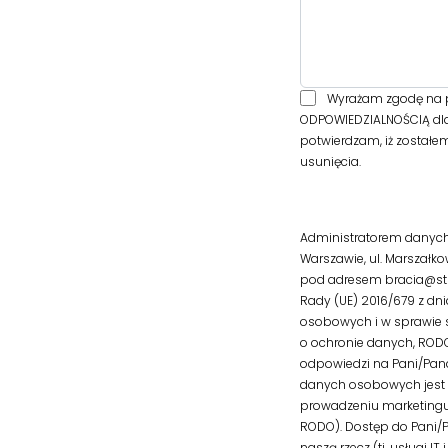
Wyrażam zgodę na p
ODPOWIEDZIALNOŚCIĄ dla
potwierdzam, iż zostałe
usunięcia.
Administratorem danych
Warszawie, ul. Marszałk
pod adresem bracia@str
Rady (UE) 2016/679 z dn
osobowych i w sprawie 
o ochronie danych, RODO; 
odpowiedzi na Pani/Pan
danych osobowych jest p
prowadzeniu marketingu b
RODO). Dostęp do Pani/
naszą rzecz (tj. usługi 