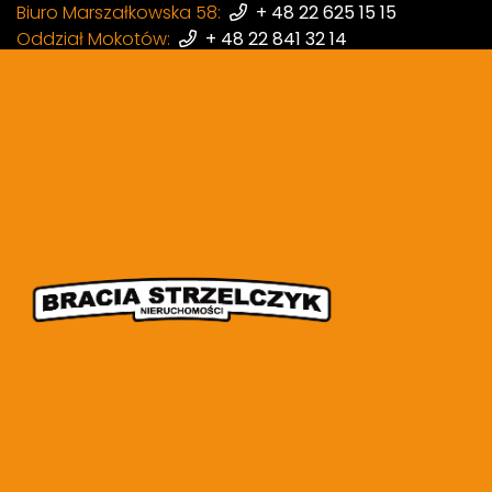
Biuro Marszałkowska 58:
+ 48 22 625 15 15
Oddział Mokotów:
+ 48 22 841 32 14
Oddział Wola:
+ 48 22 398 87 97
Anna Kaszyńska
|
Referencje
Profesjonalizm i 
30 czerwca 2025
|
Bracia Strzelczyk Nieruchomości
Miałam przyjemność korzysta
współpracy.
Pani Anna Kas
etapie poszukiwań mieszkania
wyczerpujące odpowiedzi. S