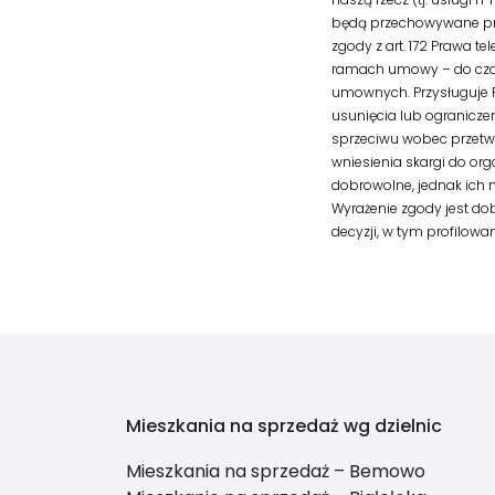
będą przechowywane prze
zgody z art. 172 Prawa t
ramach umowy – do czas
umownych. Przysługuje 
usunięcia lub ogranicze
sprzeciwu wobec przetw
wniesienia skargi do or
dobrowolne, jednak ich 
Wyrażenie zgody jest 
decyzji, w tym profilowan
Mieszkania na sprzedaż wg dzielnic
Mieszkania na sprzedaż – Bemowo