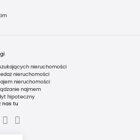
kim
gi
 szukających nieruchomości
zedaż nieruchomości
ajem nieruchomości
ządzanie najmem
dyt hipoteczny
z nas tu