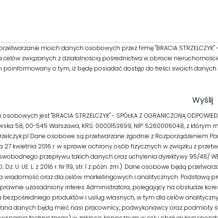
rzetwarzanie moich danych osobowych przez firmę "BRACIA STRZELCZYK"
 celów związanych z działalnością pośrednictwa w obrocie nieruchomości
m poinformowany o tym, iż będę posiadać dostęp do treści swoich danych d
 osobowych jest "BRACIA STRZELCZYK" - SPÓŁKA Z OGRANICZONĄ ODPOWIEDZ
owska 58, 00-545 Warszawa, KRS: 0000153699, NIP: 5260006048, z którym 
zelczyk.pl Dane osobowe są przetwarzane zgodnie z Rozporządzeniem Par
ia 27 kwietnia 2016 r. w sprawie ochrony osób fizycznych w związku z prze
swobodnego przepływu takich danych oraz uchylenia dyrektywy 95/46/ WE
Dz. U. UE. L. z 2016 r. Nr 119, str. 1 z późn. zm.). Dane osobowe będą przetwar
a wiadomość oraz dla celów marketingowych i analitycznych. Podstawą p
rawnie uzasadniony interes Administratora, polegający na obsłudze kore
ezpośredniego produktów i usług własnych, w tym dla celów analitycznych (ar
Pana danych będą mieć nasi pracownicy, podwykonawcy oraz podmioty ś
IT i wsparcia technicznego) w zakresie koniecznym w celu obsługi korespond