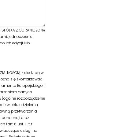
 - SPÓŁKA Z OGRANICZONĄ
ami, jednocześnie
o ich edycji lub
IALNOŚCIĄ z siedzibą w
można się skontaktować
lamentu Europejskiego i
twarzaniem danych
 (ogólne rozporządzenie
zane w celu udzielenia
rawną przetwarzania
spondencji oraz
t. 6 ust. 1 lit. f
wiadczące usługi na
encji. Państwa dane