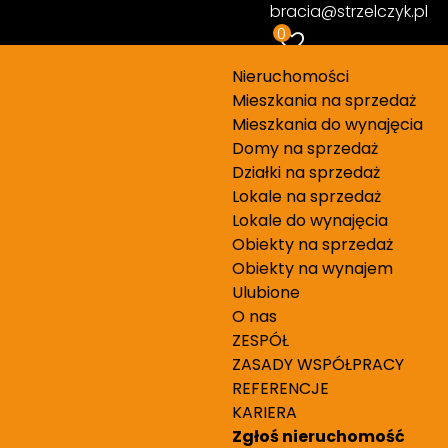
bracia@strzelczyk.pl
0
Nieruchomości
Mieszkania na sprzedaż
Mieszkania do wynajęcia
Domy na sprzedaż
Działki na sprzedaż
Lokale na sprzedaż
Lokale do wynajęcia
Obiekty na sprzedaż
Obiekty na wynajem
Ulubione
estem bardzo zadowolona z przebiegu
O nas
ZESPÓŁ
em i zaangażowaniem na każdym
ZASADY WSPÓŁPRACY
ytania zawsze otrzymywałam
REFERENCJE
KARIERA
Zgłoś nieruchomość