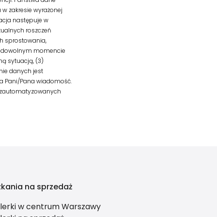
 w zakresie wyrażonej
kacja następuje w
tualnych roszczeń
h sprostowania,
ia w dowolnym momencie
 sytuacją, (3)
nie danych jest
 na Pani/Pana wiadomość.
a zautomatyzowanych
zkania na sprzedaż
lerki w centrum Warszawy