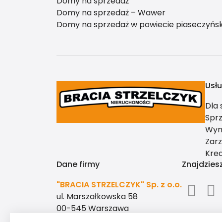
Domy na sprzedaż
Domy na sprzedaż – Wawer
Domy na sprzedaż w powiecie piaseczyńs
Usłu
Dla
Spr
Wyn
Zar
Kre
Dane firmy
Znajdzies
"BRACIA STRZELCZYK" Sp. z o.o.
ul. Marszałkowska 58
00-545 Warszawa
+48 22 625 15 15