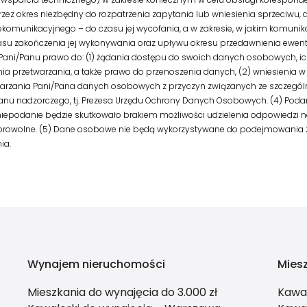
z okres niezbędny do rozpatrzenia zapytania lub wniesienia sprzeciwu, a
elekomunikacyjnego – do czasu jej wycofania, a w zakresie, w jakim komuni
u zakończenia jej wykonywania oraz upływu okresu przedawnienia ewen
Pani/Panu prawo do: (1) żądania dostępu do swoich danych osobowych, ic
nia przetwarzania, a także prawo do przenoszenia danych, (2) wniesien
arzania Pani/Pana danych osobowych z przyczyn związanych ze szczególną
ganu nadzorczego, tj. Prezesa Urzędu Ochrony Danych Osobowych. (4) Poda
niepodanie będzie skutkowało brakiem możliwości udzielenia odpowiedzi
dobrowolne. (5) Dane osobowe nie będą wykorzystywane do podejmowani
ia.
Wynajem nieruchomości
Mies
Mieszkania do wynajęcia do 3.000 zł
Kawa