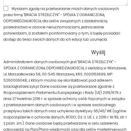
Wyrażam zgodę na przetwarzanie moich danych osobowych
przez firmę "BRACIA STRZELCZYK" - SPÓŁKA Z OGRANICZONĄ
ODPOWIEDZIALNOŚCIĄ dla celów związanych z działalnością
pośrednictwa w obrocie nieruchomościami, jednocześnie
potwierdzam, iż zostałem poinformowany o tym, iż będę posiadać
dostęp do treści swoich danych do ich edycji lub usunięcia.
Administratorem danych osobowych jest "BRACIA STRZELCZYK" -
SPÓŁKA Z OGRANICZONĄ ODPOWIEDZIALNOŚCIĄ z siedzibą w Warszawie,
ul. Marszałkowska 58, 00-545 Warszawa, KRS: 0000153699, NIP:
5260006048, z którym można się skontaktować pod adresem
bracia@strzelczyk.pl Dane osobowe są przetwarzane zgodnie z
Rozporządzeniem Parlamentu Europejskiego i Rady (UE) 2016/679 z
dnia 27 kwietnia 2016 r. w sprawie ochrony osób fizycznych w związku
z przetwarzaniem danych osobowych i w sprawie swobodnego
przepływu takich danych oraz uchylenia dyrektywy 95/46/ WE (ogólne
rozporządzenie o ochronie danych, RODO; Dz. U. UE. L. z 2016 r. Nr 119, str. 1
z późn. zm.). Dane osobowe będą przetwarzane w celu udzielenia
odpowiedzi na Pani/Pana wiadomość oraz dla celów marketingowych