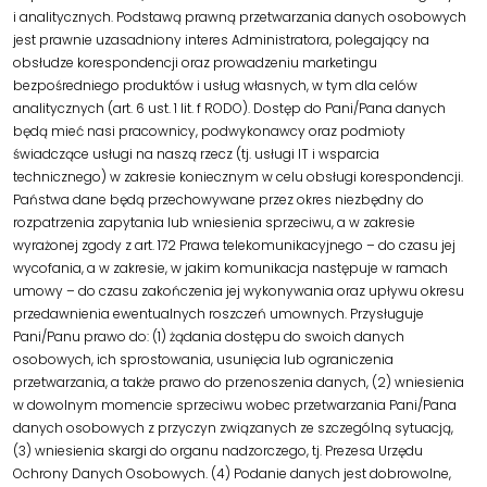
i analitycznych. Podstawą prawną przetwarzania danych osobowych
jest prawnie uzasadniony interes Administratora, polegający na
obsłudze korespondencji oraz prowadzeniu marketingu
bezpośredniego produktów i usług własnych, w tym dla celów
analitycznych (art. 6 ust. 1 lit. f RODO). Dostęp do Pani/Pana danych
będą mieć nasi pracownicy, podwykonawcy oraz podmioty
świadczące usługi na naszą rzecz (tj. usługi IT i wsparcia
technicznego) w zakresie koniecznym w celu obsługi korespondencji.
Państwa dane będą przechowywane przez okres niezbędny do
rozpatrzenia zapytania lub wniesienia sprzeciwu, a w zakresie
wyrażonej zgody z art. 172 Prawa telekomunikacyjnego – do czasu jej
wycofania, a w zakresie, w jakim komunikacja następuje w ramach
umowy – do czasu zakończenia jej wykonywania oraz upływu okresu
przedawnienia ewentualnych roszczeń umownych. Przysługuje
Pani/Panu prawo do: (1) żądania dostępu do swoich danych
osobowych, ich sprostowania, usunięcia lub ograniczenia
przetwarzania, a także prawo do przenoszenia danych, (2) wniesienia
w dowolnym momencie sprzeciwu wobec przetwarzania Pani/Pana
danych osobowych z przyczyn związanych ze szczególną sytuacją,
(3) wniesienia skargi do organu nadzorczego, tj. Prezesa Urzędu
Ochrony Danych Osobowych. (4) Podanie danych jest dobrowolne,