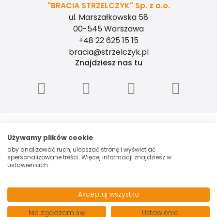
"BRACIA STRZELCZYK" Sp. z o.o.
ul. Marszałkowska 58
00-545 Warszawa
+48 22 625 15 15
bracia@strzelczyk.pl
Znajdziesz nas tu
"BRACIA STRZELCZYK" - SPÓŁKA Z
OGRANICZONĄ ODPOWIEDZIALNOŚCIĄ, ul.
Używamy plików cookie
Marszałkowska 58, 00-545 Warszawa, NIP:
aby analizować ruch, ulepszać stronę i wyświetlać
5260006048, Spółka zarejestrowana przez
spersonalizowane treści. Więcej informacji znajdziesz w
Sąd Rejonowy dla m.st. Warszawy w
ustawieniach.
Warszawie XII Wydział Gospodarczy
Krajowego Rejestru Sądowego pod
numerem 0000153699. Kapitał zakładowy:
Akceptuj wszystko
100 000 PLN.
Nie zgadzam się
Ustawienia
© 2026 Wszystkie prawa zastrzeżone | Program dla biur