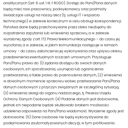
analitycznych (art. 6 ust. 1 lit. f RODO). Dostęp do Pani/Pana danych
będą mieć nasi pracownicy, podwykonawcy oraz podmioty
świadczące usługi na naszą rzecz (tj. usługi IT i wsparcia
technicznego) w zakresie koniecznym w celu obsługi korespondencji.
Państwa dane będą przechowywane przez okres niezbędny do
rozpatrzenia zapytania lub wniesienia sprzeciwu, a w zakresie
wyrażonej zgody z art. 172 Prawa telekomunikacyjnego – do czasu jej
wycofania, a w zakresie, w jakim komunikacja następuje w ramach
umowy – do czasu zakończenia jej wykonywania oraz upływu okresu
przedawnienia ewentualnych roszczeń umownych. Przysługuje
Pani/Panu prawo do: (1) żądania dostępu do swoich danych
osobowych, ich sprostowania, usunięcia lub ograniczenia
przetwarzania, a także prawo do przenoszenia danych, (2) wniesienia
w dowolnym momencie sprzeciwu wobec przetwarzania Pani/Pana
danych osobowych z przyczyn związanych ze szczególną sytuacją,
(3) wniesienia skargi do organu nadzorczego, tj. Prezesa Urzędu
Ochrony Danych Osobowych. (4) Podanie danych jest dobrowolne,
jednak ich niepodanie będzie skutkowało brakiem możliwości
udzielenia odpowiedzi na Pani/Pana wiadomość. Wyrażenie zgody jest
dobrowolne. (5) Dane osobowe nie będą wykorzystywane do
podejmowania zautomatyzowanych decyzji, w tym profilowania.