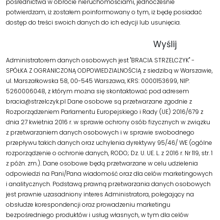
pośrednictwa w obrocie nieruchomościami, jednocześnie
potwierdzam, iż zostałem poinformowany o tym, iż będę posiadać
dostęp do treści swoich danych do ich edycji lub usunięcia.
Administratorem danych osobowych jest "BRACIA STRZELCZYK" -
SPÓŁKA Z OGRANICZONĄ ODPOWIEDZIALNOŚCIĄ z siedzibą w Warszawie,
ul. Marszałkowska 58, 00-545 Warszawa, KRS: 0000153699, NIP:
5260006048, z którym można się skontaktować pod adresem
bracia@strzelczyk.pl Dane osobowe są przetwarzane zgodnie z
Rozporządzeniem Parlamentu Europejskiego i Rady (UE) 2016/679 z
dnia 27 kwietnia 2016 r. w sprawie ochrony osób fizycznych w związku
z przetwarzaniem danych osobowych i w sprawie swobodnego
przepływu takich danych oraz uchylenia dyrektywy 95/46/ WE (ogólne
rozporządzenie o ochronie danych, RODO; Dz. U. UE. L. z 2016 r. Nr 119, str. 1
z późn. zm.). Dane osobowe będą przetwarzane w celu udzielenia
odpowiedzi na Pani/Pana wiadomość oraz dla celów marketingowych
i analitycznych. Podstawą prawną przetwarzania danych osobowych
jest prawnie uzasadniony interes Administratora, polegający na
obsłudze korespondencji oraz prowadzeniu marketingu
bezpośredniego produktów i usług własnych, w tym dla celów