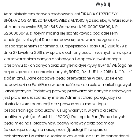
Administratorem danych osobowych jest "BRACIA STRZELCZYK" -
SPÓŁKA Z OGRANICZONĄ ODPOWIEDZIALNOŚCIĄ z siedzibą w Warszawie,
ul. Marszałkowska 58, 00-545 Warszawa, KRS: 0000153699, NIP:
5260006048, z którym można się skontaktować pod adresem
bracia@strzelczyk.pl Dane osobowe są przetwarzane zgodnie z
Rozporządzeniem Parlamentu Europejskiego i Rady (UE) 2016/679 z
dnia 27 kwietnia 2016 r. w sprawie ochrony osób fizycznych w związku
z przetwarzaniem danych osobowych i w sprawie swobodnego
przepływu takich danych oraz uchylenia dyrektywy 95/46/ WE (ogólne
rozporządzenie o ochronie danych, RODO; Dz. U. UE. L. z 2016 r. Nr 119, str. 1
z późn. zm.). Dane osobowe będą przetwarzane w celu udzielenia
odpowiedzi na Pani/Pana wiadomość oraz dla celów marketingowych
i analitycznych. Podstawą prawną przetwarzania danych osobowych
jest prawnie uzasadniony interes Administratora, polegający na
obsłudze korespondencji oraz prowadzeniu marketingu
bezpośredniego produktów i usług własnych, w tym dla celów
analitycznych (art. 6 ust. 1 lit. f RODO). Dostęp do Pani/Pana danych
będą mieć nasi pracownicy, podwykonawcy oraz podmioty
świadczące usługi na naszą rzecz (tj. usługi IT i wsparcia
technicznego) w zakresie koniecznym w celu obsługi korespondencji.