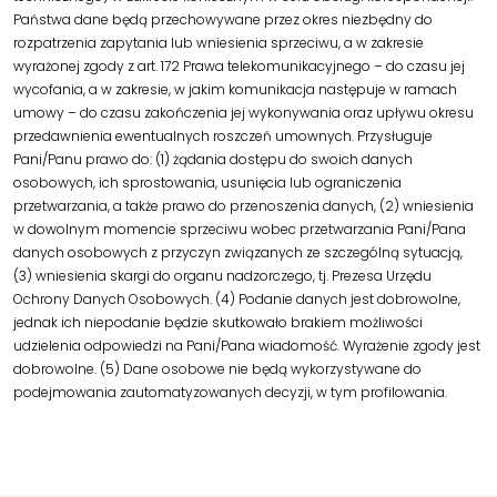
Państwa dane będą przechowywane przez okres niezbędny do
rozpatrzenia zapytania lub wniesienia sprzeciwu, a w zakresie
wyrażonej zgody z art. 172 Prawa telekomunikacyjnego – do czasu jej
wycofania, a w zakresie, w jakim komunikacja następuje w ramach
umowy – do czasu zakończenia jej wykonywania oraz upływu okresu
przedawnienia ewentualnych roszczeń umownych. Przysługuje
Pani/Panu prawo do: (1) żądania dostępu do swoich danych
osobowych, ich sprostowania, usunięcia lub ograniczenia
przetwarzania, a także prawo do przenoszenia danych, (2) wniesienia
w dowolnym momencie sprzeciwu wobec przetwarzania Pani/Pana
danych osobowych z przyczyn związanych ze szczególną sytuacją,
(3) wniesienia skargi do organu nadzorczego, tj. Prezesa Urzędu
Ochrony Danych Osobowych. (4) Podanie danych jest dobrowolne,
jednak ich niepodanie będzie skutkowało brakiem możliwości
udzielenia odpowiedzi na Pani/Pana wiadomość. Wyrażenie zgody jest
dobrowolne. (5) Dane osobowe nie będą wykorzystywane do
podejmowania zautomatyzowanych decyzji, w tym profilowania.