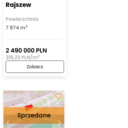
Rajszew
Powierzchnia
2
7 874 m
2 490 000 PLN
2
316,23 PLN/m
Zobacz