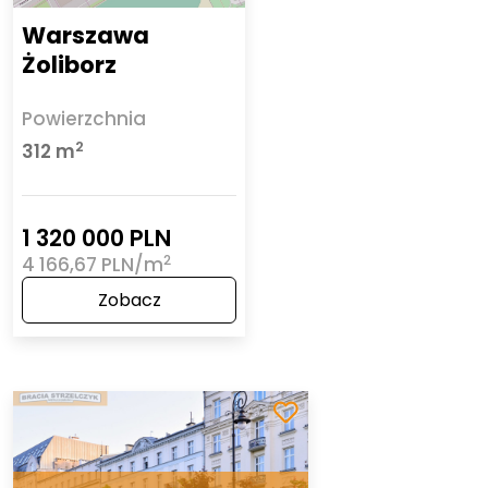
Warszawa
Żoliborz
Powierzchnia
2
312 m
1 320 000 PLN
2
4 166,67 PLN/m
Zobacz