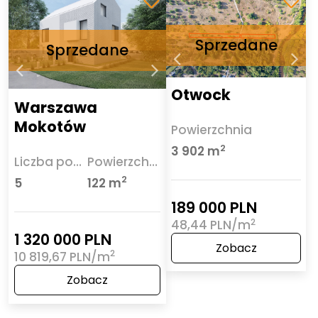
Otwock
Warszawa
Mokotów
Powierzchnia
2
3 902 m
Liczba pokoi
Powierzchnia
2
5
122 m
189 000 PLN
2
48,44 PLN/m
1 320 000 PLN
Zobacz
2
10 819,67 PLN/m
Zobacz