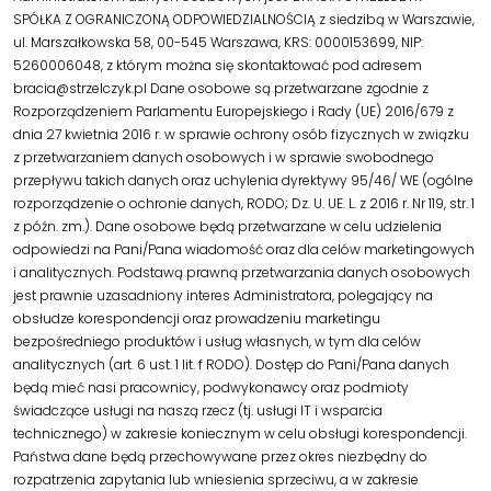
SPÓŁKA Z OGRANICZONĄ ODPOWIEDZIALNOŚCIĄ z siedzibą w Warszawie,
ul. Marszałkowska 58, 00-545 Warszawa, KRS: 0000153699, NIP:
5260006048, z którym można się skontaktować pod adresem
bracia@strzelczyk.pl Dane osobowe są przetwarzane zgodnie z
Rozporządzeniem Parlamentu Europejskiego i Rady (UE) 2016/679 z
dnia 27 kwietnia 2016 r. w sprawie ochrony osób fizycznych w związku
z przetwarzaniem danych osobowych i w sprawie swobodnego
przepływu takich danych oraz uchylenia dyrektywy 95/46/ WE (ogólne
rozporządzenie o ochronie danych, RODO; Dz. U. UE. L. z 2016 r. Nr 119, str. 1
z późn. zm.). Dane osobowe będą przetwarzane w celu udzielenia
odpowiedzi na Pani/Pana wiadomość oraz dla celów marketingowych
i analitycznych. Podstawą prawną przetwarzania danych osobowych
jest prawnie uzasadniony interes Administratora, polegający na
obsłudze korespondencji oraz prowadzeniu marketingu
bezpośredniego produktów i usług własnych, w tym dla celów
analitycznych (art. 6 ust. 1 lit. f RODO). Dostęp do Pani/Pana danych
będą mieć nasi pracownicy, podwykonawcy oraz podmioty
świadczące usługi na naszą rzecz (tj. usługi IT i wsparcia
technicznego) w zakresie koniecznym w celu obsługi korespondencji.
Państwa dane będą przechowywane przez okres niezbędny do
rozpatrzenia zapytania lub wniesienia sprzeciwu, a w zakresie