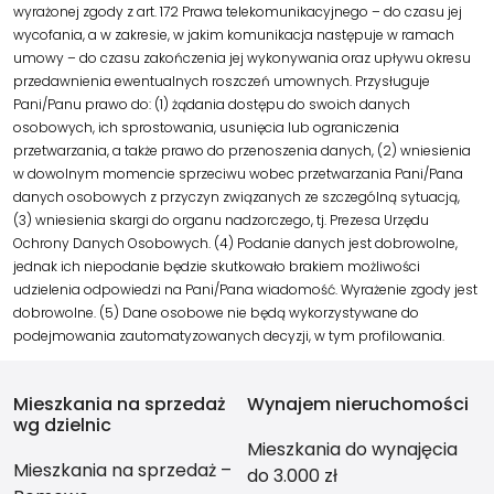
wyrażonej zgody z art. 172 Prawa telekomunikacyjnego – do czasu jej
wycofania, a w zakresie, w jakim komunikacja następuje w ramach
umowy – do czasu zakończenia jej wykonywania oraz upływu okresu
przedawnienia ewentualnych roszczeń umownych. Przysługuje
Pani/Panu prawo do: (1) żądania dostępu do swoich danych
osobowych, ich sprostowania, usunięcia lub ograniczenia
przetwarzania, a także prawo do przenoszenia danych, (2) wniesienia
w dowolnym momencie sprzeciwu wobec przetwarzania Pani/Pana
danych osobowych z przyczyn związanych ze szczególną sytuacją,
(3) wniesienia skargi do organu nadzorczego, tj. Prezesa Urzędu
Ochrony Danych Osobowych. (4) Podanie danych jest dobrowolne,
jednak ich niepodanie będzie skutkowało brakiem możliwości
udzielenia odpowiedzi na Pani/Pana wiadomość. Wyrażenie zgody jest
dobrowolne. (5) Dane osobowe nie będą wykorzystywane do
podejmowania zautomatyzowanych decyzji, w tym profilowania.
Mieszkania na sprzedaż
Wynajem nieruchomości
wg dzielnic
Mieszkania do wynajęcia
Mieszkania na sprzedaż –
do 3.000 zł