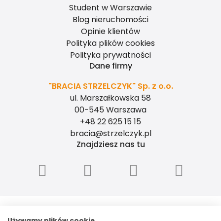
Student w Warszawie
Blog nieruchomości
Opinie klientów
Polityka plików cookies
Polityka prywatności
Dane firmy
"BRACIA STRZELCZYK" Sp. z o.o.
ul. Marszałkowska 58
00-545 Warszawa
+48 22 625 15 15
bracia@strzelczyk.pl
Znajdziesz nas tu
"BRACIA STRZELCZYK" - SPÓŁKA Z
OGRANICZONĄ ODPOWIEDZIALNOŚCIĄ, ul.
Używamy plików cookie