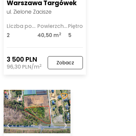
Warszawa Targówek
ul. Zielone Zacisze
Liczba pokoi
Powierzchnia
Piętro
2
2
40,50 m
5
3 500 PLN
Zobacz
2
96,30 PLN/m