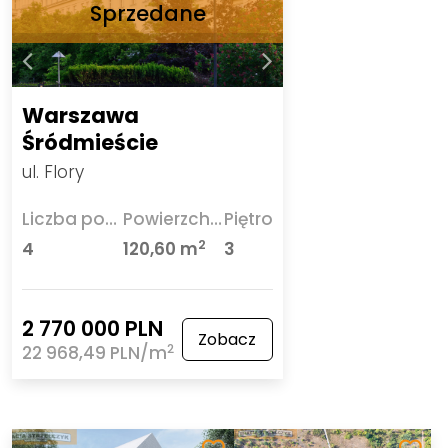
Warszawa
Śródmieście
ul. Flory
Liczba pokoi
Powierzchnia
Piętro
2
4
120,60 m
3
2 770 000 PLN
Zobacz
2
22 968,49 PLN/m