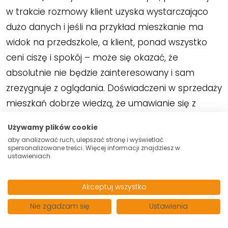
w trakcie rozmowy klient uzyska wystarczająco
dużo danych i jeśli na przykład mieszkanie ma
widok na przedszkole, a klient, ponad wszystko
ceni ciszę i spokój – może się okazać, że
absolutnie nie będzie zainteresowany i sam
zrezygnuje z oglądania. Doświadczeni w sprzedaży
mieszkań dobrze wiedzą, że umawianie się z
każdym klientem na prezentacje uprzednio nie
Używamy plików cookie
upewniając się, że ten dostał wszystkie informacje
aby analizować ruch, ulepszać stronę i wyświetlać
bywa zwykłą stratą czasu zarówno właściciela jak
spersonalizowane treści. Więcej informacji znajdziesz w
ustawieniach.
i klienta poszukującego. Mogą paść słowa:
„gdybym wiedział, że tu jest przedszkole to bym
Akceptuj wszystko
Panu nie zawracał głowy”
. Jeśli korzystasz z usług
Nie zgadzam się
Ustawienia
agencji może się okazać, że liczba oglądających
nieco spadnie, bo agencja przeprowadza często