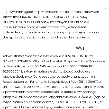
Wyrażam zgodę na przetwarzanie moich danych osobowych
przez firmę "BRACIA STRZELCZYK" - SPÓŁKA Z OGRANICZONĄ
ODPOWIEDZIALNOŚCIĄ dla celów związanych z działalnością
pośrednictwa w obrocie nieruchomościami, jednocześnie
potwierdzam, iż zostałem poinformowany o tym, iż będę posiadać
dostęp do treści swoich danych do ich edycji lub usunięcia.
Administratorem danych osobowych jest "BRACIA STRZELCZYK" -
SPÓŁKA Z OGRANICZONĄ ODPOWIEDZIALNOŚCIĄ z siedzibą w Warszawie,
ul. Marszałkowska 58, 00-545 Warszawa, KRS: 0000153699, NIP:
5260006048, z którym można się skontaktować pod adresem
bracia@strzelczyk.pl Dane osobowe są przetwarzane zgodnie z
Rozporządzeniem Parlamentu Europejskiego i Rady (UE) 2016/679 z
dnia 27 kwietnia 2016 r. w sprawie ochrony osób fizycznych w związku
z przetwarzaniem danych osobowych i w sprawie swobodnego
przepływu takich danych oraz uchylenia dyrektywy 95/46/ WE (ogólne
rozporządzenie o ochronie danych, RODO; Dz. U. UE. L. z 2016 r. Nr 119, str. 1
z późn. zm.). Dane osobowe będą przetwarzane w celu udzielenia