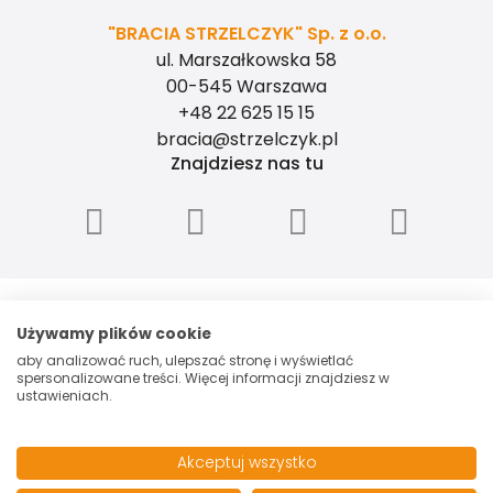
"BRACIA STRZELCZYK" Sp. z o.o.
ul. Marszałkowska 58
00-545 Warszawa
+48 22 625 15 15
bracia@strzelczyk.pl
Znajdziesz nas tu
"BRACIA STRZELCZYK" - SPÓŁKA Z
OGRANICZONĄ ODPOWIEDZIALNOŚCIĄ, ul.
Używamy plików cookie
Marszałkowska 58, 00-545 Warszawa, NIP:
aby analizować ruch, ulepszać stronę i wyświetlać
5260006048, Spółka zarejestrowana przez
spersonalizowane treści. Więcej informacji znajdziesz w
Sąd Rejonowy dla m.st. Warszawy w
ustawieniach.
Warszawie XII Wydział Gospodarczy
Krajowego Rejestru Sądowego pod
numerem 0000153699. Kapitał zakładowy:
Akceptuj wszystko
100 000 PLN.