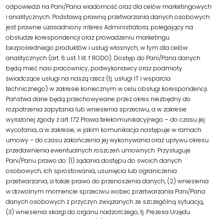
odpowiedzi na Pani/Pana wiadomość oraz dla celów marketingowych
i analitycznych. Podstawą prawną przetwarzania danych osobowych
jest prawnie uzasadniony interes Administratora, polegający na
obsłudze korespondencji oraz prowadzeniu marketingu
bezpośredniego produktów i usług własnych, w tym dla celów
analitycznych (art. 6 ust. 1 lit. f RODO). Dostęp do Pani/Pana danych
będą mieć nasi pracownicy, podwykonawcy oraz podmioty
świadczące usługi na naszą rzecz (tj. usługi IT i wsparcia
technicznego) w zakresie koniecznym w celu obsługi korespondencji.
Państwa dane będą przechowywane przez okres niezbędny do
rozpatrzenia zapytania lub wniesienia sprzeciwu, a w zakresie
wyrażonej zgody z art. 172 Prawa telekomunikacyjnego – do czasu jej
wycofania, a w zakresie, w jakim komunikacja następuje w ramach
umowy – do czasu zakończenia jej wykonywania oraz upływu okresu
przedawnienia ewentualnych roszczeń umownych. Przysługuje
Pani/Panu prawo do: (1) żądania dostępu do swoich danych
osobowych, ich sprostowania, usunięcia lub ograniczenia
przetwarzania, a także prawo do przenoszenia danych, (2) wniesienia
w dowolnym momencie sprzeciwu wobec przetwarzania Pani/Pana
danych osobowych z przyczyn związanych ze szczególną sytuacją,
(3) wniesienia skargi do organu nadzorczego, tj. Prezesa Urzędu