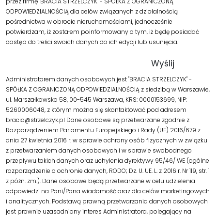
przez firmę "BRACIA STRZELCZYK" - SPÓŁKA Z OGRANICZONĄ
ODPOWIEDZIALNOŚCIĄ dla celów związanych z działalnością
pośrednictwa w obrocie nieruchomościami, jednocześnie
potwierdzam, iż zostałem poinformowany o tym, iż będę posiadać
dostęp do treści swoich danych do ich edycji lub usunięcia.
Administratorem danych osobowych jest "BRACIA STRZELCZYK" -
SPÓŁKA Z OGRANICZONĄ ODPOWIEDZIALNOŚCIĄ z siedzibą w Warszawie,
ul. Marszałkowska 58, 00-545 Warszawa, KRS: 0000153699, NIP:
5260006048, z którym można się skontaktować pod adresem
bracia@strzelczyk.pl Dane osobowe są przetwarzane zgodnie z
Rozporządzeniem Parlamentu Europejskiego i Rady (UE) 2016/679 z
dnia 27 kwietnia 2016 r. w sprawie ochrony osób fizycznych w związku
z przetwarzaniem danych osobowych i w sprawie swobodnego
przepływu takich danych oraz uchylenia dyrektywy 95/46/ WE (ogólne
rozporządzenie o ochronie danych, RODO; Dz. U. UE. L. z 2016 r. Nr 119, str. 1
z późn. zm.). Dane osobowe będą przetwarzane w celu udzielenia
odpowiedzi na Pani/Pana wiadomość oraz dla celów marketingowych
i analitycznych. Podstawą prawną przetwarzania danych osobowych
jest prawnie uzasadniony interes Administratora, polegający na