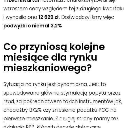
Trzeci kwartał
natomiast charakteryzował się
wzrostem ceny względem tej z drugiego kwartału
i wynosiła ona
12 629 zł.
Doświadczyliśmy więc
podwyżki o niemal 3,2%
.
Co przyniosą kolejne
miesiące dla rynku
mieszkaniowego?
Sytuacja na rynku jest dynamiczna. Jest to
spowodowane głównie stymulacją popytu przez
rząd, za pośrednictwem takich instrumentów jak,
chociażby BK2% czy zniesienie podatku PCC na
pierwsze mieszkanie. Z drugiej strony mamy też
działania RPP, których decyzje dotyczące