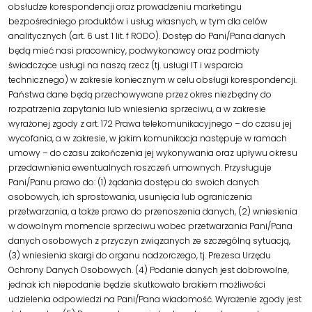
obsłudze korespondencji oraz prowadzeniu marketingu
bezpośredniego produktów i usług własnych, w tym dla celów
analitycznych (art. 6 ust. 1 lit. f RODO). Dostęp do Pani/Pana danych
będą mieć nasi pracownicy, podwykonawcy oraz podmioty
świadczące usługi na naszą rzecz (tj. usługi IT i wsparcia
technicznego) w zakresie koniecznym w celu obsługi korespondencji.
Państwa dane będą przechowywane przez okres niezbędny do
rozpatrzenia zapytania lub wniesienia sprzeciwu, a w zakresie
wyrażonej zgody z art. 172 Prawa telekomunikacyjnego – do czasu jej
wycofania, a w zakresie, w jakim komunikacja następuje w ramach
umowy – do czasu zakończenia jej wykonywania oraz upływu okresu
przedawnienia ewentualnych roszczeń umownych. Przysługuje
Pani/Panu prawo do: (1) żądania dostępu do swoich danych
osobowych, ich sprostowania, usunięcia lub ograniczenia
przetwarzania, a także prawo do przenoszenia danych, (2) wniesienia
w dowolnym momencie sprzeciwu wobec przetwarzania Pani/Pana
danych osobowych z przyczyn związanych ze szczególną sytuacją,
(3) wniesienia skargi do organu nadzorczego, tj. Prezesa Urzędu
Ochrony Danych Osobowych. (4) Podanie danych jest dobrowolne,
jednak ich niepodanie będzie skutkowało brakiem możliwości
udzielenia odpowiedzi na Pani/Pana wiadomość. Wyrażenie zgody jest