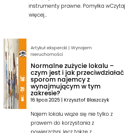
instrumenty prawne. Pomyłka w
Czytaj
więcej…
Artykuł ekspercki
|
Wynajem
nieruchomości
Normalne zużycie lokalu –
czym jest i jak przeciwdziałać
sporom najemcy z
wynajmującym w tym
zakresie?
16 lipca 2025
|
Krzysztof Blaszczyk
Najem lokalu wiąże się nie tylko z
prawem do korzystania z
powierzchni, lecz także z